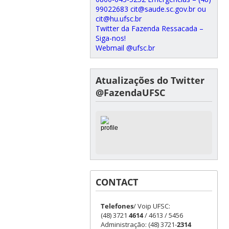
99022683 cit@saude.sc.gov.br ou
cit@hu.ufsc.br
Twitter da Fazenda Ressacada –
Siga-nos!
Webmail @ufsc.br
Atualizações do Twitter
@FazendaUFSC
CONTACT
Telefones
/ Voip UFSC:
(48) 3721
4614
/ 4613 / 5456
Administração: (48) 3721-
2314