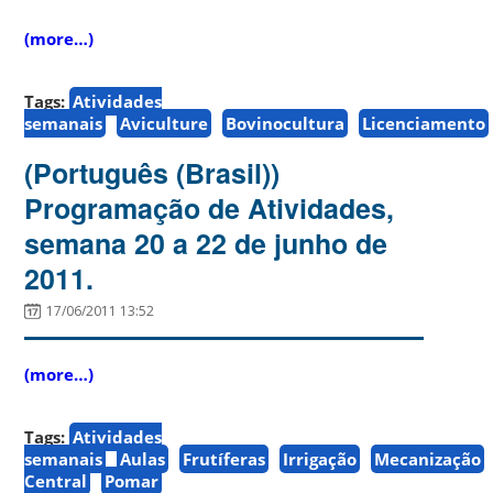
(more…)
Tags:
Atividades
semanais
Aviculture
Bovinocultura
Licenciamento
(Português (Brasil))
Programação de Atividades,
semana 20 a 22 de junho de
2011.
17/06/2011 13:52
(more…)
Tags:
Atividades
semanais
Aulas
Frutíferas
Irrigação
Mecanização
Central
Pomar