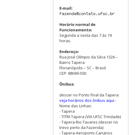
E-mail:
Horário normal de
Funcionamento:
Segunda a sexta das 7 às 19
horas.
Endereço:
Rua José Olímpio da Silva 1326 –
Bairro Tapera
Florianópolis – SC – Brasil
CEP: 88049-500
Ônibus:
descer no Ponto final da Tapera:
veja horários dos ônibus aqui
-
Nome das Linhas:
- Tapera
- TITRI-Tapera (VIA UFSC Trindade)
- Tapera-Rio Tavares (descer no
trevo perto da Fazenda)
- Tapera-Aeroporto-Carianos