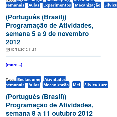
semanais
Aulas
Experimentos
Mecanização
Silvic
(Português (Brasil))
Programação de Atividades,
semana 5 a 9 de novembro
2012
05/11/2012 11:31
(more…)
Tags:
Beekeeping
Atividades
semanais
Aulas
Mecanização
Mel
Silviculture
(Português (Brasil))
Programação de Atividades,
semana 8 a 11 outubro 2012