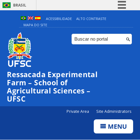
BRASIL
Simplifique!
ACESSIBILIDADE
ALTO CONTRASTE
MAPA DO SITE
Comunica BR
Participe
Acesso à informação
Legislação
Canais
Ressacada Experimental
Farm – School of
Agricultural Sciences –
UFSC
Private Area
Site Administrators
MENU