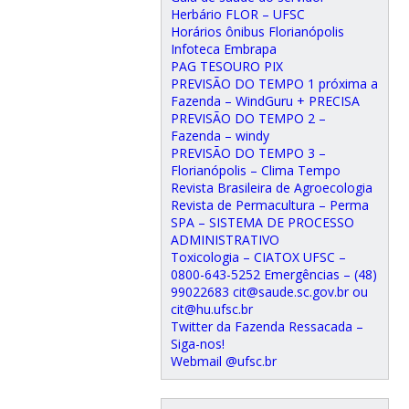
Herbário FLOR – UFSC
Horários ônibus Florianópolis
Infoteca Embrapa
PAG TESOURO PIX
PREVISÃO DO TEMPO 1 próxima a
Fazenda – WindGuru + PRECISA
PREVISÃO DO TEMPO 2 –
Fazenda – windy
PREVISÃO DO TEMPO 3 –
Florianópolis – Clima Tempo
Revista Brasileira de Agroecologia
Revista de Permacultura – Perma
SPA – SISTEMA DE PROCESSO
ADMINISTRATIVO
Toxicologia – CIATOX UFSC –
0800-643-5252 Emergências – (48)
99022683 cit@saude.sc.gov.br ou
cit@hu.ufsc.br
Twitter da Fazenda Ressacada –
Siga-nos!
Webmail @ufsc.br