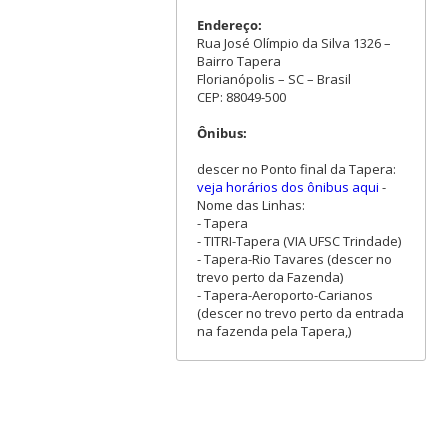
Endereço:
Rua José Olímpio da Silva 1326 –
Bairro Tapera
Florianópolis – SC – Brasil
CEP: 88049-500
Ônibus:
descer no Ponto final da Tapera:
veja horários dos ônibus aqui
-
Nome das Linhas:
- Tapera
- TITRI-Tapera (VIA UFSC Trindade)
- Tapera-Rio Tavares (descer no
trevo perto da Fazenda)
- Tapera-Aeroporto-Carianos
(descer no trevo perto da entrada
na fazenda pela Tapera,)