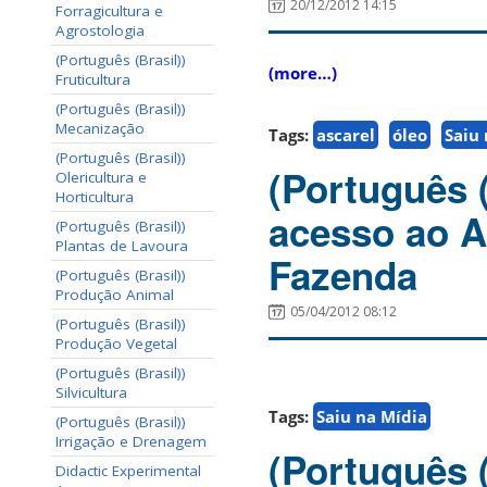
20/12/2012 14:15
Forragicultura e
Agrostologia
(Português (Brasil))
(more…)
Fruticultura
(Português (Brasil))
Mecanização
Tags:
ascarel
óleo
Saiu
(Português (Brasil))
(Português (
Olericultura e
Horticultura
acesso ao A
(Português (Brasil))
Plantas de Lavoura
Fazenda
(Português (Brasil))
Produção Animal
05/04/2012 08:12
(Português (Brasil))
Produção Vegetal
(Português (Brasil))
Silvicultura
Tags:
Saiu na Mídia
(Português (Brasil))
Irrigação e Drenagem
(Português (
Didactic Experimental