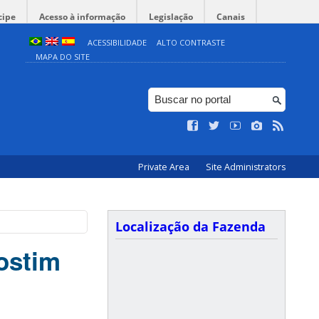
cipe
Acesso à informação
Legislação
Canais
ACESSIBILIDADE
ALTO CONTRASTE
MAPA DO SITE
Private Area
Site Administrators
Localização da Fazenda
gostim