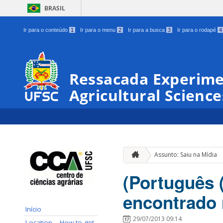
BRASIL
Ir para o conteúdo
1
Ir para o menu
2
Ir para a busca
3
Ir para o rodapé
4
Ressacada Experimen
Agricultural Science
Assunto: Saiu na Mídia
(Português (
encontrado
Início
29/07/2013 09:14
Location – How to get