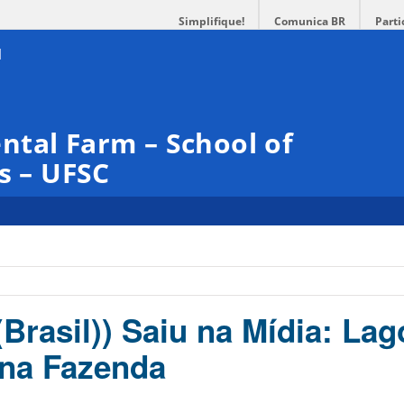
Simplifique!
Comunica BR
Parti
tal Farm – School of
s – UFSC
Brasil)) Saiu na Mídia: La
 na Fazenda