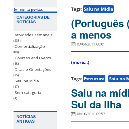
Tags:
Saiu na Mídia
Sem eventos previstos
CATEGORIAS DE
(Português (
NOTÍCIAS
a menos
Atividades semanais
(233)
03/04/2011 00:01
Comercialização
(80)
Courses and Events
(more…)
(18)
Dicas e Orientações
(35)
Tags:
Estrutura
Saiu na 
Saiu na Mídia
(17)
Saiu na míd
Sem categoria
(4)
Sul da Ilha
08/10/2010 09:57
NOTÍCIAS
ANTIGAS