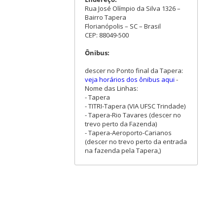
Rua José Olímpio da Silva 1326 –
Bairro Tapera
Florianópolis – SC – Brasil
CEP: 88049-500
Ônibus:
descer no Ponto final da Tapera:
veja horários dos ônibus aqui
-
Nome das Linhas:
- Tapera
- TITRI-Tapera (VIA UFSC Trindade)
- Tapera-Rio Tavares (descer no
trevo perto da Fazenda)
- Tapera-Aeroporto-Carianos
(descer no trevo perto da entrada
na fazenda pela Tapera,)