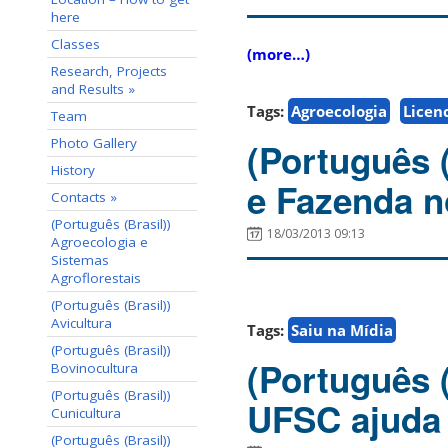
here
Classes
(more…)
Research, Projects
and Results »
Tags:
Agroecologia
Licen
Team
Photo Gallery
(Português 
History
e Fazenda 
Contacts »
(Português (Brasil))
18/03/2013 09:13
Agroecologia e
Sistemas
Agroflorestais
(Português (Brasil))
Avicultura
Tags:
Saiu na Mídia
(Português (Brasil))
(Português (
Bovinocultura
(Português (Brasil))
UFSC ajuda
Cunicultura
(Português (Brasil))