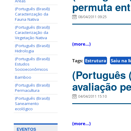
Areas
permuta ent
(Português (Brasil))
Caracterização da
08/04/2011 09:25
Fauna Nativa
(Português (Brasil))
Caracterização da
Vegetação Nativa
(more…)
(Português (Brasil))
Hidrologia
(Português (Brasil))
Tags:
Estrutura
Saiu na 
Estudos
Socioeconômicos
(Português 
Bamboo
avaliação p
(Português (Brasil))
Permacultura
04/04/2011 15:10
(Português (Brasil))
Saneamento
ecológico
(more…)
EVENTOS