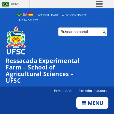
BRASIL
Simplifique!
ACESSIBILIDADE
ALTO CONTRASTE
MAPA DO SITE
Comunica BR
Participe
Acesso à informação
Legislação
Canais
Ressacada Experimental
Farm – School of
Agricultural Sciences –
UFSC
Private Area
Site Administrators
MENU