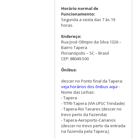
Horário normal de
Funcionamento:
Segunda a sexta das 7 às 19
horas.
Endereço:
Rua José Olímpio da Silva 1326 –
Bairro Tapera
Florianópolis – SC – Brasil
CEP: 88049-500
Ônibus:
descer no Ponto final da Tapera:
veja horários dos ônibus aqui
-
Nome das Linhas:
- Tapera
- TITRI-Tapera (VIA UFSC Trindade)
- Tapera-Rio Tavares (descer no
trevo perto da Fazenda)
- Tapera-Aeroporto-Carianos
(descer no trevo perto da entrada
na fazenda pela Tapera,)