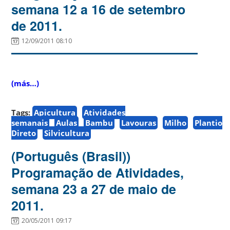
semana 12 a 16 de setembro
de 2011.
12/09/2011 08:10
(más…)
Tags:
Apicultura
Atividades
semanais
Aulas
Bambu
Lavouras
Milho
Plantio
Direto
Silvicultura
(Português (Brasil))
Programação de Atividades,
semana 23 a 27 de maio de
2011.
20/05/2011 09:17