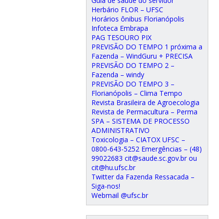
Guia de saúde do servidor
Herbário FLOR – UFSC
Horários ônibus Florianópolis
Infoteca Embrapa
PAG TESOURO PIX
PREVISÃO DO TEMPO 1 próxima a
Fazenda – WindGuru + PRECISA
PREVISÃO DO TEMPO 2 –
Fazenda – windy
PREVISÃO DO TEMPO 3 –
Florianópolis – Clima Tempo
Revista Brasileira de Agroecologia
Revista de Permacultura – Perma
SPA – SISTEMA DE PROCESSO
ADMINISTRATIVO
Toxicologia – CIATOX UFSC –
0800-643-5252 Emergências – (48)
99022683 cit@saude.sc.gov.br ou
cit@hu.ufsc.br
Twitter da Fazenda Ressacada –
Siga-nos!
Webmail @ufsc.br