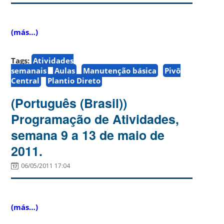
(más…)
Tags:
Atividades
semanais
Aulas
Manutenção básica
Pivô
Central
Plantio Direto
(Português (Brasil))
Programação de Atividades,
semana 9 a 13 de maio de
2011.
06/05/2011 17:04
(más…)