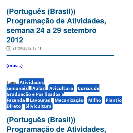
(Português (Brasil))
Programação de Atividades,
semana 24 a 29 setembro
2012
21/09/2012 13:41
(más…)
Tags:
Atividades
semanais
Aulas
Avicultura
Cursos de
Graduação e Pós ligados à
Fazenda
Lavouras
Mecanização
Milho
Plantio
Direto
Silvicultura
(Português (Brasil))
Programação de Atividades,