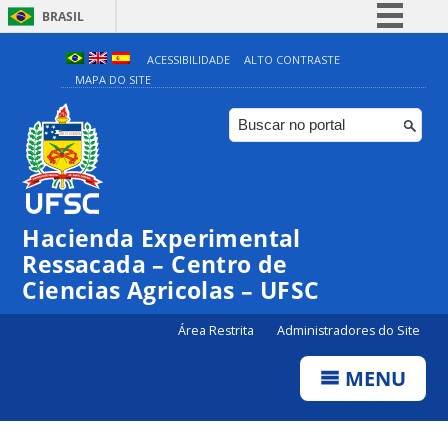
BRASIL
Simplifique!
ACESSIBILIDADE
ALTO CONTRASTE
MAPA DO SITE
Comunica BR
Participe
Acesso à informação
Legislação
Canais
Hacienda Experimental
Ressacada – Centro de
Ciencias Agricolas – UFSC
Área Restrita
Administradores do Site
MENU