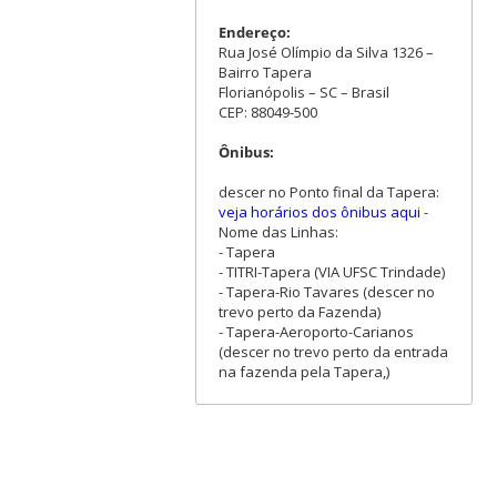
Endereço:
Rua José Olímpio da Silva 1326 –
Bairro Tapera
Florianópolis – SC – Brasil
CEP: 88049-500
Ônibus:
descer no Ponto final da Tapera:
veja horários dos ônibus aqui
-
Nome das Linhas:
- Tapera
- TITRI-Tapera (VIA UFSC Trindade)
- Tapera-Rio Tavares (descer no
trevo perto da Fazenda)
- Tapera-Aeroporto-Carianos
(descer no trevo perto da entrada
na fazenda pela Tapera,)