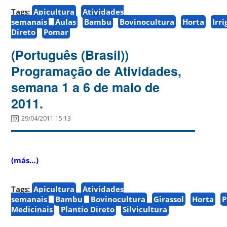
Tags:
Apicultura
Atividades
semanais
Aulas
Bambu
Bovinocultura
Horta
Irr
Direto
Pomar
(Português (Brasil))
Programação de Atividades,
semana 1 a 6 de maio de
2011.
29/04/2011 15:13
(más…)
Tags:
Apicultura
Atividades
semanais
Bambu
Bovinocultura
Girassol
Horta
P
Medicinais
Plantio Direto
Silvicultura