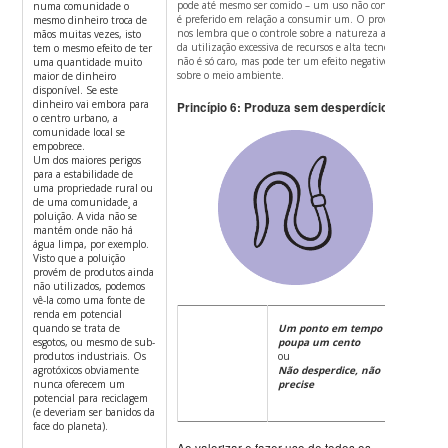
pode até mesmo ser comido – um uso não consome
numa comunidade o
é preferido em relação a consumir um.
O provérbio
mesmo dinheiro troca de
nos lembra que o controle sobre a natureza através
mãos muitas vezes, isto
da utilização excessiva de recursos e alta tecnologia
tem o mesmo efeito de ter
não é só caro, mas pode ter um efeito negativo
uma quantidade muito
sobre o meio ambiente.
maior de dinheiro
disponível. Se este
dinheiro vai embora para
Princípio 6: Produza sem desperdício.
o centro urbano, a
comunidade local se
empobrece.
Um dos maiores perigos
para a estabilidade de
uma propriedade rural ou
de uma comunidade¸ a
poluição. A vida não se
mantém onde não há
água limpa, por exemplo.
Visto que a poluição
provém de produtos ainda
não utilizados, podemos
vê-la como uma fonte de
renda em potencial
quando se trata de
Um ponto em tempo
esgotos, ou mesmo de sub-
poupa um cento
produtos industriais. Os
ou
agrotóxicos obviamente
Não desperdice, não
nunca oferecem um
precise
potencial para reciclagem
(e deveriam ser banidos da
face do planeta).