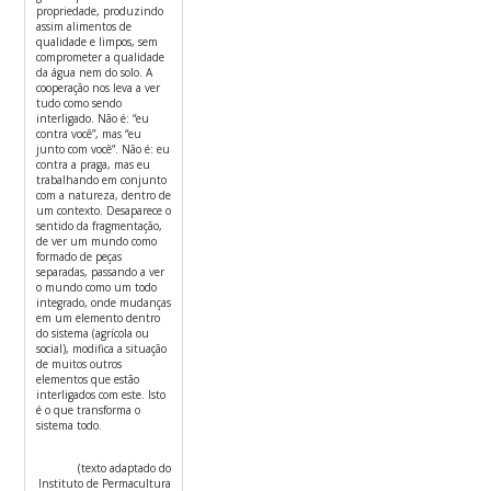
propriedade, produzindo
assim alimentos de
qualidade e limpos, sem
comprometer a qualidade
da água nem do solo. A
cooperação nos leva a ver
tudo como sendo
interligado. Não é: “eu
contra você”, mas “eu
junto com você”. Não é: eu
contra a praga, mas eu
trabalhando em conjunto
com a natureza, dentro de
um contexto. Desaparece o
sentido da fragmentação,
de ver um mundo como
formado de peças
separadas, passando a ver
o mundo como um todo
integrado, onde mudanças
em um elemento dentro
do sistema (agrícola ou
social), modifica a situação
de muitos outros
elementos que estão
interligados com este. Isto
é o que transforma o
sistema todo.
(texto adaptado do
Instituto de Permacultura