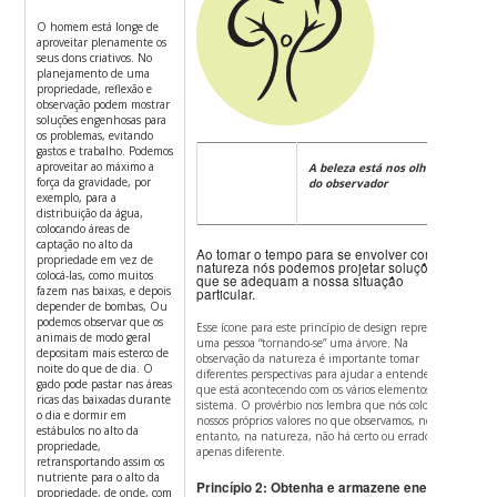
O homem está longe de
aproveitar plenamente os
seus dons criativos. No
planejamento de uma
propriedade, reflexão e
observação podem mostrar
soluções engenhosas para
os problemas, evitando
gastos e trabalho. Podemos
aproveitar ao máximo a
A beleza está nos olhos
força da gravidade, por
do observador
exemplo, para a
distribuição da água,
colocando áreas de
captação no alto da
Ao tomar o tempo para se envolver com a
propriedade em vez de
natureza nós podemos projetar soluções
colocá-las, como muitos
que se adequam a nossa situação
fazem nas baixas, e depois
particular.
depender de bombas, Ou
podemos observar que os
Esse ícone para este princípio de design representa
animais de modo geral
uma pessoa “tornando-se” uma árvore.
Na
depositam mais esterco de
observação da natureza é importante tomar
noite do que de dia. O
diferentes perspectivas para ajudar a entender o
gado pode pastar nas áreas
que está acontecendo com os vários elementos do
ricas das baixadas durante
sistema.
O provérbio nos lembra que nós colocamos
o dia e dormir em
nossos próprios valores no que observamos, no
estábulos no alto da
entanto, na natureza, não há certo ou errado,
propriedade,
apenas diferente.
retransportando assim os
nutriente para o alto da
Princípio 2: Obtenha e armazene energia.
propriedade, de onde, com