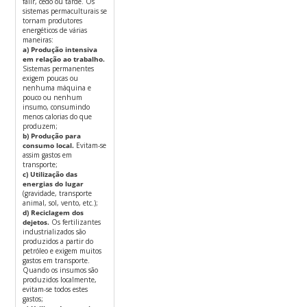
falir, cedo ou tarde. Os
sistemas permaculturais se
tornam produtores
energéticos de várias
maneiras:
a) Produção intensiva
em relação ao trabalho.
Sistemas permanentes
exigem poucas ou
nenhuma máquina e
pouco ou nenhum
insumo, consumindo
menos calorias do que
produzem;
b) Produção para
consumo local.
Evitam-se
assim gastos em
transporte;
c) Utilização das
energias do lugar
(gravidade, transporte
animal, sol, vento, etc.);
d) Reciclagem dos
dejetos.
Os fertilizantes
industrializados são
produzidos a partir do
petróleo e exigem muitos
gastos em transporte.
Quando os insumos são
produzidos localmente,
evitam-se todos estes
gastos;