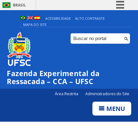
BRASIL
Simplifique!
ACESSIBILIDADE
ALTO CONTRASTE
MAPA DO SITE
Comunica BR
Participe
Acesso à informação
Legislação
Canais
Fazenda Experimental da
Ressacada – CCA – UFSC
Área Restrita
Administradores do Site
MENU