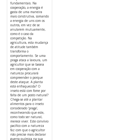
fundamentais. Na
cooperação, a energia é
gasta de uma maneira
mais construtiva, somando
a energia de uns com os
outros, em vez de se
anularem mutuamente,
como é o caso da
competição. Na
agricultura, esta mudança
de atitude também
transforma o
comportamento. Se uma
praga ataca a lavoura, um
agricultor que se baseia
em cooperação com a
natureza procurará
compreender o porque
deste ataque. A planta
está enfraquecida? O
inseto está com fome por
falta de um posto natural?
Chega-se até a plantar
alimentos para o inseto
considerado ‘praga’,
reconhecendo que este,
como todo ser natural,
merece viver. Este convívio
pacífico com a natureza
faz com que o agricultor
não precise mais declarar
guerra química na sua