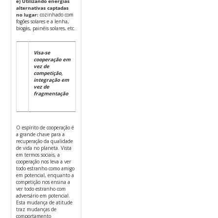
e) Utilizando energias
alternativas captadas
no lugar:
cozinhado com
fogões solares e a lenha,
biogás, painéis solares, etc.
Visa-se
cooperação em
vez de
competição,
integração em
vez de
fragmentação
O espírito de cooperação é
a grande chave para a
recuperação da qualidade
de vida no planeta. Vista
em termos sociais, a
cooperação nos leva a ver
todo estranho como amigo
em potencial, enquanto a
competição nos ensina a
ver todo estranho com
adversário em potencial.
Esta mudança de atitude
traz mudanças de
comportamento