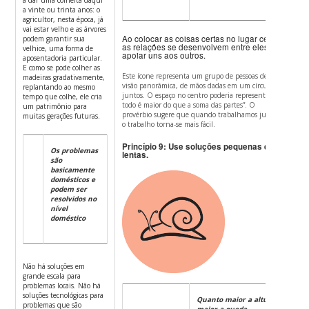
a vinte ou trinta anos: o
agricultor, nesta época, já
vai estar velho e as árvores
Ao colocar as coisas certas no lugar certo,
podem garantir sua
as relações se desenvolvem entre eles e
velhice, uma forma de
apoiar uns aos outros.
aposentadoria particular.
E como se pode colher as
Este ícone representa um grupo de pessoas de uma
madeiras gradativamente,
visão panorâmica, de mãos dadas em um círculo
replantando ao mesmo
juntos.
O espaço no centro poderia representar “o
tempo que colhe, ele cria
todo é maior do que a soma das partes”.
O
um patrimônio para
provérbio sugere que quando trabalhamos juntos
muitas gerações futuras.
o trabalho torna-se mais fácil.
Princípio 9: Use soluções pequenas e
Os problemas
lentas.
são
basicamente
domésticos e
podem ser
resolvidos no
nível
doméstico
Não há soluções em
grande escala para
problemas locais. Não há
soluções tecnológicas para
Quanto maior a altura,
problemas que são