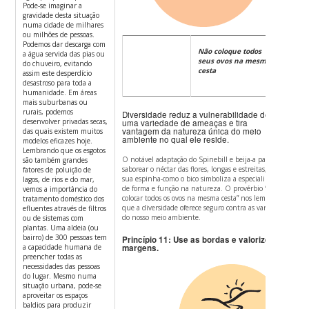
Pode-se imaginar a
gravidade desta situação
numa cidade de milhares
ou milhões de pessoas.
Podemos dar descarga com
Não coloque todos
a água servida das pias ou
seus ovos na mesma
do chuveiro, evitando
cesta
assim este desperdício
desastroso para toda a
humanidade. Em áreas
mais suburbanas ou
rurais, podemos
Diversidade reduz a vulnerabilidade de
desenvolver privadas secas,
uma variedade de ameaças e tira
vantagem da natureza única do meio
das quais existem muitos
ambiente no qual ele reside.
modelos eficazes hoje.
Lembrando que os esgotos
O notável adaptação do Spinebill e beija-a pairar e
são também grandes
saborear o néctar das flores, longas e estreitas, com
fatores de poluição de
sua espinha-como o bico simboliza a especialização
lagos, de rios e do mar,
de forma e função na natureza.
O provérbio “não
vemos a importância do
colocar todos os ovos na mesma cesta” nos lembra
tratamento doméstico dos
que a diversidade oferece seguro contra as variações
efluentes através de filtros
do nosso meio ambiente.
ou de sistemas com
plantas. Uma aldeia (ou
bairro) de 300 pessoas tem
Princípio 11: Use as bordas e valorize as
a capacidade humana de
margens.
preencher todas as
necessidades das pessoas
do lugar. Mesmo numa
situação urbana, pode-se
aproveitar os espaços
baldios para produzir