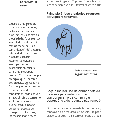
aquecimento global.
O provérbio nos lembra que o
se fecham os
feedback negativo é muitas vezes lento a surgir.
ciclos
Princípio 5: Use e valorize recursos e
serviços renováveis.
Quando uma parte do
sistema sustenta outra,
evita-se a necessidade de
procurar insumos fora da
propriedade, fortalecendo
assim todo o sistema. Da
mesma maneira, uma
comunidade inteira ganha
estabilidade quando os
produtos circulam
localmente, evitando
assim perdas por
desperdício ou sangria
Deixe a natureza
para uma metrópole
seguir seu curso
central. Considerando, por
exemplo, que um terão
dos produtos agrícolas no
Brasil se perdem antes de
chegar à mesa do
Faça o melhor uso da abundância da
consumidor, podemos ver
natureza para reduzir o nosso
comportamento de consumo e
a importância do consumo
dependência de recursos não renováveis.
local, que assegura que o
que se produz não se
O ícone do cavalo representa tanto um serviço de
perde no processo de
renováveis ​​e de recursos renováveis.
Ele pode ser
transporte e distribuição.
usado para puxar uma carroça, arado ou login e
Da mesma maneira, se