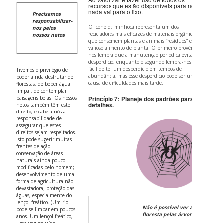
Ao valorizar e fazer uso de todos os
recursos que estão disponíveis para nós,
nada vai para o lixo.
Precisamos
responsabilizar-
O ícone da minhoca representa um dos
nos pelos
recicladores mais eficazes de materiais orgânicos,
nossos netos
que consomem plantas e animais “resíduos” em
valioso alimento de planta.
O primeiro provérbio
nos lembra que a manutenção periódica evita o
desperdício, enquanto o segundo lembra-nos que é
fácil de ter um desperdício em tempos de
Tivemos o privilégio de
abundância, mas esse desperdício pode ser uma
poder ainda desfrutar de
causa de dificuldades mais tarde.
florestas, de beber água
limpa , de contemplar
paisagens belas. Os nossos
Princípio 7: Planeje dos padrões para os
detalhes.
netos também têm este
direito, e cabe a nós a
responsabilidade de
assegurar que estes
direitos sejam respeitados.
Isto pode sugerir muitas
frentes de ação:
conservação de áreas
naturais ainda pouco
modificadas pelo homem;
desenvolvimento de uma
forma de agricultura não
devastadora; proteção das
águas, especialmente do
lençol freático. (Um rio
Não é possível ver a
pode-se limpar em poucos
floresta pelas árvores
anos. Um lençol freático,
uma vez poluído,