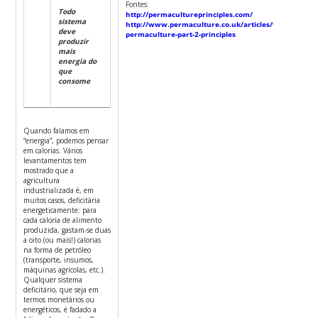
Fontes:
Todo
http://permacultureprinciples.com/
sistema
http://www.permaculture.co.uk/articles/what-
deve
permaculture-part-2-principles
produzir
mais
energia do
que
consome
Quando falamos em
“energia”, podemos pensar
em calorias. Vários
levantamentos tem
mostrado que a
agricultura
industrializada é, em
muitos casos, deficitária
energeticamente: para
cada caloria de alimento
produzida, gastam-se duas
a oito (ou mais!) calorias
na forma de petróleo
(transporte, insumos,
máquinas agrícolas, etc.).
Qualquer sistema
deficitário, que seja em
termos monetários ou
energéticos, é fadado a