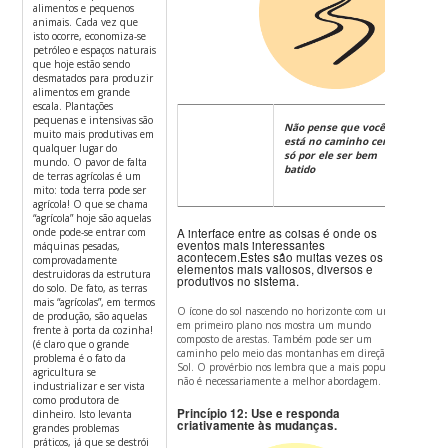
alimentos e pequenos
animais. Cada vez que
isto ocorre, economiza-se
petróleo e espaços naturais
que hoje estão sendo
desmatados para produzir
alimentos em grande
escala. Plantações
pequenas e intensivas são
Não pense que você
muito mais produtivas em
está no caminho certo
qualquer lugar do
só por ele ser bem
mundo. O pavor de falta
batido
de terras agrícolas é um
mito: toda terra pode ser
agrícola! O que se chama
“agrícola” hoje são aquelas
onde pode-se entrar com
A interface entre as coisas é onde os
eventos mais interessantes
máquinas pesadas,
acontecem.
Estes são muitas vezes os
comprovadamente
elementos mais valiosos, diversos e
destruidoras da estrutura
produtivos no sistema.
do solo. De fato, as terras
mais “agrícolas”, em termos
O ícone do sol nascendo no horizonte com um rio
de produção, são aquelas
em primeiro plano nos mostra um mundo
frente à porta da cozinha!
composto de arestas. Também pode ser um
(é claro que o grande
caminho pelo meio das montanhas em direção ao
problema é o fato da
Sol.
O provérbio nos lembra que a mais popular,
agricultura se
não é necessariamente a melhor abordagem.
industrializar e ser vista
como produtora de
Princípio 12: Use e responda
dinheiro. Isto levanta
criativamente às mudanças.
grandes problemas
práticos, já que se destrói