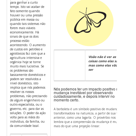
para ganhar a curto
tempo. Isto vai acabar de
fato somente quando
houver ou uma pressão
pública em massa ou
quando tais sistemas não
forem mais viáveis
economicamente. Há
sinais de que os dois
processo estão
acontecendo. O aumento
de custos em petróleo e
agrotóxicos faz com que a
Visão não é ver as
agricultura intensiva e
coisas como elas são
orgânica hoje se torne
mas como elas vão
muito mais lucrativa. Se
ser
os problemas são
basicamente domésticos e
podem ser resolvidos a
nível doméstico, isto
implica que nós podemos
Nós podemos ter um impacto positivo na
resolver os nossos
mudança inevitável por observando
problemas, não precisando
cuidadosamente, e depois intervir no
momento certo.
de algum engenheiro ou
outro especialista, ou o
governo, etc. para dar as
A borboleta é um símbolo positivo de mudança
soluções. O poder da ação
transformadora na natureza, a partir de sua vida
volta para as mãos do
anterior, como uma lagarta.
O provérbio nos
indivíduo, da família, ou
lembra que a compreensão da mudança é muito
da comunidade local.
mais do que uma projeção linear.