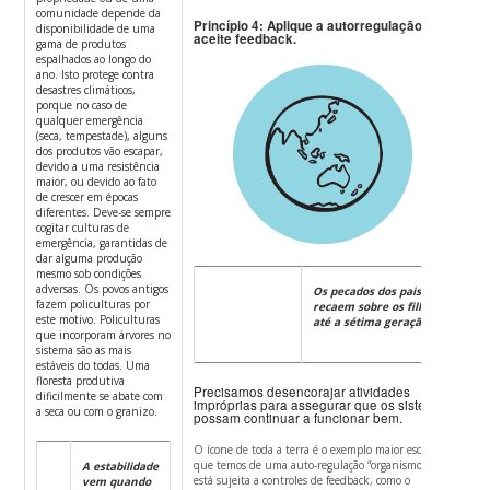
comunidade depende da
Princípio 4: Aplique a autorregulação e
disponibilidade de uma
aceite feedback.
gama de produtos
espalhados ao longo do
ano. Isto protege contra
desastres climáticos,
porque no caso de
qualquer emergência
(seca, tempestade), alguns
dos produtos vão escapar,
devido a uma resistência
maior, ou devido ao fato
de crescer em épocas
diferentes. Deve-se sempre
cogitar culturas de
emergência, garantidas de
dar alguma produção
mesmo sob condições
adversas. Os povos antigos
Os pecados dos pais
fazem policulturas por
recaem sobre os filhos
este motivo. Policulturas
até a sétima geração
que incorporam árvores no
sistema são as mais
estáveis do todas. Uma
floresta produtiva
Precisamos desencorajar atividades
dificilmente se abate com
impróprias para assegurar que os sistemas
a seca ou com o granizo.
possam continuar a funcionar bem.
O ícone de toda a terra é o exemplo maior escala
que temos de uma auto-regulação “organismo” que
A estabilidade
está sujeita a controles de feedback, como o
vem quando