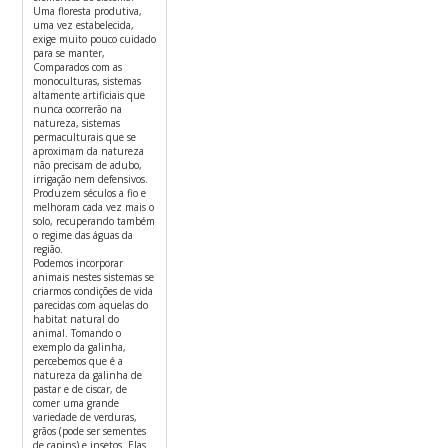
Uma floresta produtiva,
uma vez estabelecida,
exige muito pouco cuidado
para se manter,
Comparados com as
monoculturas, sistemas
altamente artificiais que
nunca ocorrerão na
natureza, sistemas
permaculturais que se
aproximam da natureza
não precisam de adubo,
irrigação nem defensivos.
Produzem séculos a fio e
melhoram cada vez mais o
solo, recuperando também
o regime das águas da
região.
Podemos incorporar
animais nestes sistemas se
criarmos condições de vida
parecidas com aquelas do
habitat natural do
animal. Tomando o
exemplo da galinha,
percebemos que é a
natureza da galinha de
pastar e de ciscar, de
comer uma grande
variedade de verduras,
grãos (pode ser sementes
de capins) e insetos. Elas