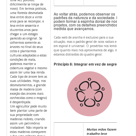
dificilmente se limpa de
novo). Em termos práticos,
uma floresta desmatada
Ao voltar atrás, podemos observar os
leva entre doze a vinte
padrões da natureza e da sociedade.
Estes
podem formar a espinha dorsal de nossos
anos para se recompor, e
projetos, com os detalhes preenchidos à
leva entre sessenta e
medida que avançamos.
duzentos anos para
chegar a um estágio
Cada web de aranha é exclusivo para a sua
parecido ao original. Se
situação, mas o padrão geral de raios radiais e anéis
colhermos somente as
em espiral é universal.
O provérbio nos lembra
árvores no final do seus
que quanto mais nos aproximamos de algo, mais
ciclos e plantarmos
estamos distraídos do quadro geral.
culturas adaptadas a estas
condições de mata,
podemos manter a
Princípio 8: Integrar em vez de segregar.
cobertura vegetal e mesmo
assim ter uma boa renda.
Cada tipo de árvore tem as
suas utilidades. Hoje, nos
desmatamentos, a grande
massa de madeira (com
exceção das árvores mais
conhecidas como o mogno)
é desperdiçada.
Um agricultor pode muito
bem plantar uma parte de
sua propriedade com
madeiras nobres, criando
assim um patrimônio
inabalável. Não importa se
Muitas mãos fazem o
estas madeiras começarem
trabalho leve
a dar uma colheita daqui