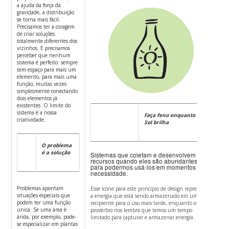
a ajuda da força da
gravidade, a distribuição
se torna mais fácil.
Precisamos ter a coragem
de criar soluções
totalmente diferentes dos
vizinhos. E precisamos
perceber que nenhum
sistema é perfeito: sempre
tem espaço para mais um
elemento, para mais uma
função, muitas vezes
simplesmente conectando
dois elementos já
existentes. O limite do
sistema é a nossa
Faça feno enquanto o
criatividade.
Sol brilha
O problema
é a solução
Sistemas que coletam e desenvolvem
recursos quando eles são abundantes
para podermos usá-los em momentos de
necessidade.
Problemas apontam
Esse ícone para este princípio de design representa
situações especiais que
a energia que está sendo armazenado em um
podem ter uma função
recipiente para o uso mais tarde, enquanto o
única. Se uma área é
provérbio nos lembra que temos um tempo
árida, por exemplo, pode-
limitado para capturar e armazenar energia.
se especializar em plantas