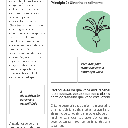
da família dos cactos, como
Princípio 3: Obtenha rendimento.
o Figo da Índia ou a
cochonilha, um inseto
que produz uma tinta
valiosa e que se
desenvolve no cactos
Opuntia
. Se uma encosta
é pedregosa, ela pode
oferecer condições especiais
para certas plantas que
não de adaptariam em
outra áreas mais férteis da
propriedade. Se as
lavouras sofrem ataques
de caracóis, sinal que esta
região se presta para a
Você não pode
criação destes. Todo
trabalhar com o
problema aponta para
estômago vazio
uma oportunidade. É
questão de enfoque.
Certifique-se de que você está recebendo
A
recompensas verdadeiramente úteis como
diversificação
parte do trabalho que você está fazendo.
garante a
estabilidade
O ícone desse princípio design, um vegetal, com
uma mordida fora dela, mostra-nos que há um
elemento de concorrência na obtenção de um
rendimento, enquanto o provérbio nos lembra que
devemos começar recompensas imediatas para nos
A estabilidade de uma
sustentar.
propriedade ou de uma