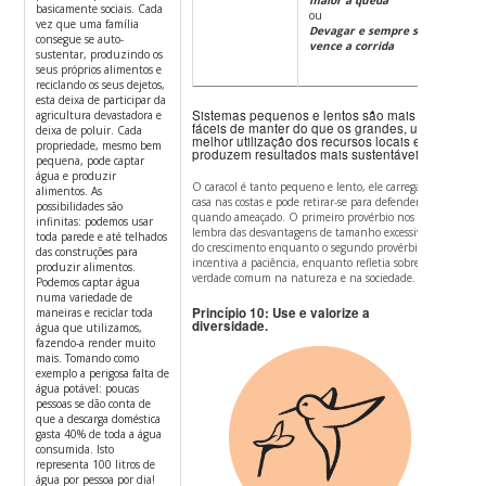
maior a queda
basicamente sociais. Cada
ou
vez que uma família
Devagar e sempre se
consegue se auto-
vence a corrida
sustentar, produzindo os
seus próprios alimentos e
reciclando os seus dejetos,
esta deixa de participar da
Sistemas pequenos e lentos são mais
agricultura devastadora e
fáceis de manter do que os grandes, uma
deixa de poluir. Cada
melhor utilização dos recursos locais e
propriedade, mesmo bem
produzem resultados mais sustentáveis.
pequena, pode captar
água e produzir
O caracol é tanto pequeno e lento, ele carrega sua
alimentos. As
casa nas costas e pode retirar-se para defender-se
possibilidades são
quando ameaçado.
O primeiro provérbio nos
infinitas: podemos usar
lembra das desvantagens de tamanho excessivo e
toda parede e até telhados
do crescimento enquanto o segundo provérbio
das construções para
incentiva a paciência, enquanto refletia sobre uma
produzir alimentos.
verdade comum na natureza e na sociedade.
Podemos captar água
numa variedade de
Princípio 10: Use e valorize a
maneiras e reciclar toda
diversidade.
água que utilizamos,
fazendo-a render muito
mais. Tomando como
exemplo a perigosa falta de
água potável: poucas
pessoas se dão conta de
que a descarga doméstica
gasta 40% de toda a água
consumida. Isto
representa 100 litros de
água por pessoa por dia!