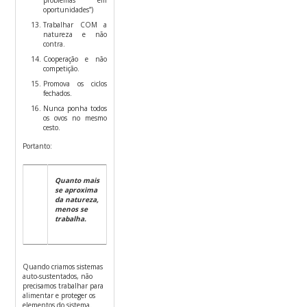
oportunidades”)
Trabalhar COM a
natureza e não
contra.
Cooperação e não
competição.
Promova os ciclos
fechados.
Nunca ponha todos
os ovos no mesmo
cesto.
Portanto:
Quanto mais
se aproxima
da natureza,
menos se
trabalha.
Quando criamos sistemas
auto-sustentados, não
precisamos trabalhar para
alimentar e proteger os
elementos do sistema.