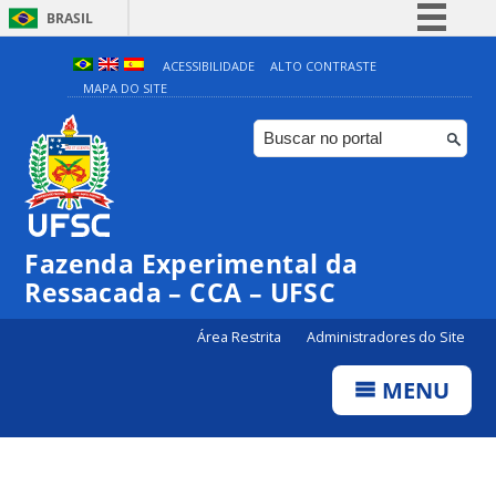
BRASIL
Simplifique!
ACESSIBILIDADE
ALTO CONTRASTE
MAPA DO SITE
Comunica BR
Participe
Acesso à informação
Legislação
Canais
Fazenda Experimental da
Ressacada – CCA – UFSC
Área Restrita
Administradores do Site
MENU