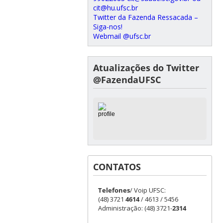
cit@hu.ufsc.br
Twitter da Fazenda Ressacada –
Siga-nos!
Webmail @ufsc.br
Atualizações do Twitter
@FazendaUFSC
CONTATOS
Telefones
/ Voip UFSC:
(48) 3721
4614
/ 4613 / 5456
Administração: (48) 3721-
2314