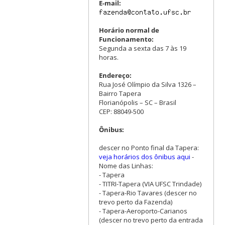
E-mail:
Horário normal de
Funcionamento:
Segunda a sexta das 7 às 19
horas.
Endereço:
Rua José Olímpio da Silva 1326 –
Bairro Tapera
Florianópolis – SC – Brasil
CEP: 88049-500
Ônibus:
descer no Ponto final da Tapera:
veja horários dos ônibus aqui
-
Nome das Linhas:
- Tapera
- TITRI-Tapera (VIA UFSC Trindade)
- Tapera-Rio Tavares (descer no
trevo perto da Fazenda)
- Tapera-Aeroporto-Carianos
(descer no trevo perto da entrada