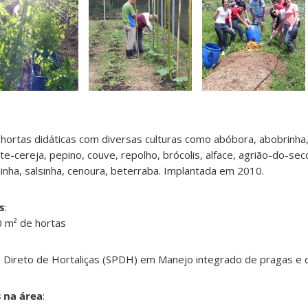
hortas didáticas com diversas culturas como abóbora, abobrinha
e-cereja, pepino, couve, repolho, brócolis, alface, agrião-do-seco
inha, salsinha, cenoura, beterraba. Implantada em 2010.
s
:
0 m² de hortas
io Direto de Hortaliças (SPDH) em Manejo integrado de pragas e 
s na área
: