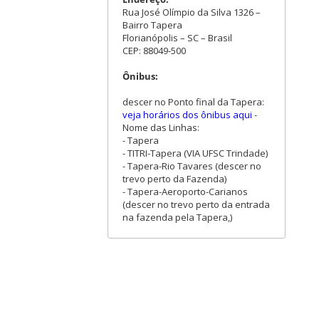
Rua José Olímpio da Silva 1326 –
Bairro Tapera
Florianópolis – SC – Brasil
CEP: 88049-500
Ônibus:
descer no Ponto final da Tapera:
veja horários dos ônibus aqui
-
Nome das Linhas:
- Tapera
- TITRI-Tapera (VIA UFSC Trindade)
- Tapera-Rio Tavares (descer no
trevo perto da Fazenda)
- Tapera-Aeroporto-Carianos
(descer no trevo perto da entrada
na fazenda pela Tapera,)