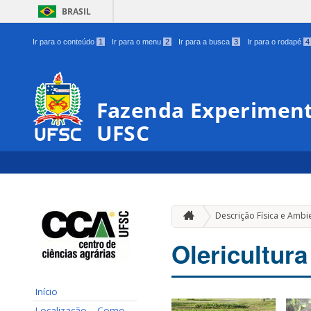
BRASIL
Ir para o conteúdo
1
Ir para o menu
2
Ir para a busca
3
Ir para o rodapé
4
Fazenda Experiment
UFSC
Descrição Física e Ambi
Olericultura
Início
Localização – Como