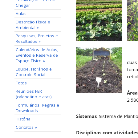
Chegar
Aulas
Descrição Física e
Ambiental »
Pesquisas, Projetos e
Resultados »
Calendários de Aulas,
Eventos e Reserva de
Espaço Físico »
duas 
tomat
Equipe, Horários e
Controle Social
cebol
Fotos
Reuniões FER
Área
(calendário e atas)
2.58
Formulários, Regras e
Downloads
Sistemas
: Sistema de Plant
História
Contatos »
Disciplinas com atividade