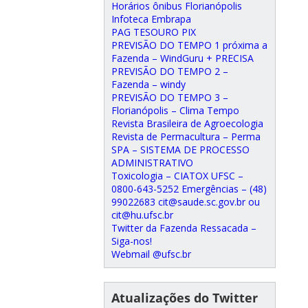
Horários ônibus Florianópolis
Infoteca Embrapa
PAG TESOURO PIX
PREVISÃO DO TEMPO 1 próxima a
Fazenda – WindGuru + PRECISA
PREVISÃO DO TEMPO 2 –
Fazenda – windy
PREVISÃO DO TEMPO 3 –
Florianópolis – Clima Tempo
Revista Brasileira de Agroecologia
Revista de Permacultura – Perma
SPA – SISTEMA DE PROCESSO
ADMINISTRATIVO
Toxicologia – CIATOX UFSC –
0800-643-5252 Emergências – (48)
99022683 cit@saude.sc.gov.br ou
cit@hu.ufsc.br
Twitter da Fazenda Ressacada –
Siga-nos!
Webmail @ufsc.br
Atualizações do Twitter