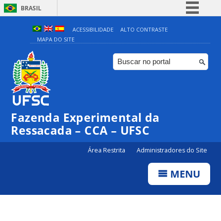
BRASIL
Simplifique!
ACESSIBILIDADE
ALTO CONTRASTE
MAPA DO SITE
Comunica BR
Participe
Acesso à informação
Legislação
Canais
Fazenda Experimental da
Ressacada – CCA – UFSC
Área Restrita
Administradores do Site
MENU