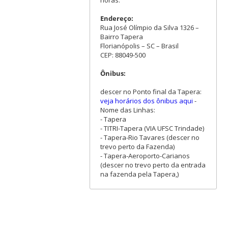
Endereço:
Rua José Olímpio da Silva 1326 –
Bairro Tapera
Florianópolis – SC – Brasil
CEP: 88049-500
Ônibus:
descer no Ponto final da Tapera:
veja horários dos ônibus aqui
-
Nome das Linhas:
- Tapera
- TITRI-Tapera (VIA UFSC Trindade)
- Tapera-Rio Tavares (descer no
trevo perto da Fazenda)
- Tapera-Aeroporto-Carianos
(descer no trevo perto da entrada
na fazenda pela Tapera,)