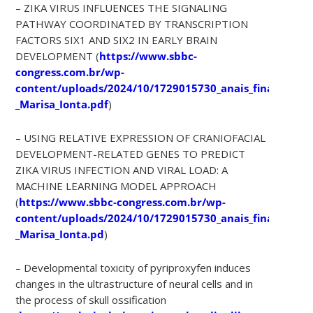
– ZIKA VIRUS INFLUENCES THE SIGNALING
PATHWAY COORDINATED BY TRANSCRIPTION
FACTORS SIX1 AND SIX2 IN EARLY BRAIN
DEVELOPMENT (
https://www.sbbc-
congress.com.br/wp-
content/uploads/2024/10/1729015730_anais_finalizado_-
_Marisa_Ionta.pdf
)
– USING RELATIVE EXPRESSION OF CRANIOFACIAL
DEVELOPMENT-RELATED GENES TO PREDICT
ZIKA VIRUS INFECTION AND VIRAL LOAD: A
MACHINE LEARNING MODEL APPROACH
(
https://www.sbbc-congress.com.br/wp-
content/uploads/2024/10/1729015730_anais_finalizado_-
_Marisa_Ionta.pd
)
– Developmental toxicity of pyriproxyfen induces
changes in the ultrastructure of neural cells and in
the process of skull ossification