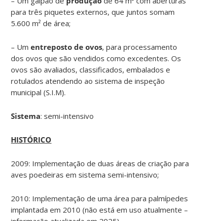
– Um galpão de
produção
de 64 m² com aberturas
para três piquetes externos, que juntos somam
5.600 m² de área;
– Um
entreposto de ovos
, para processamento
dos ovos que são vendidos como excedentes. Os
ovos são avaliados, classificados, embalados e
rotulados atendendo ao sistema de inspeção
municipal (S.I.M).
Sistema
: semi-intensivo
HISTÓRICO
2009: Implementação de duas áreas de criação para
aves poedeiras em sistema semi-intensivo;
2010: Implementação de uma área para palmípedes
implantada em 2010 (não está em uso atualmente –
informação atualizada em 2025).