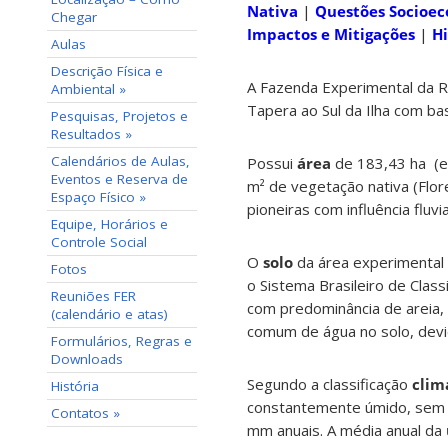
Nativa
|
Questões Socioe
Chegar
Impactos e Mitigações
|
Hi
Aulas
Descrição Física e
A Fazenda Experimental da 
Ambiental »
Tapera ao Sul da Ilha com b
Pesquisas, Projetos e
Resultados »
Calendários de Aulas,
Possui
área
de 183,43 ha (e
Eventos e Reserva de
m² de vegetação nativa (Flo
Espaço Físico »
pioneiras com influência fluv
Equipe, Horários e
Controle Social
O
solo
da área experimental 
Fotos
o Sistema Brasileiro de Clas
Reuniões FER
com predominância de areia, 
(calendário e atas)
comum de água no solo, devido
Formulários, Regras e
Downloads
Segundo a classificação
clim
História
constantemente úmido, sem 
Contatos »
mm anuais. A média anual da