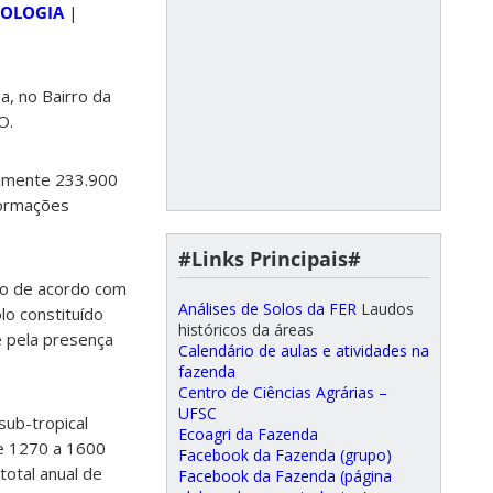
ROLOGIA
|
a, no Bairro da
O.
damente 233.900
formações
#Links Principais#
co de acordo com
Análises de Solos da FER
Laudos
lo constituído
históricos da áreas
e pela presença
Calendário de aulas e atividades na
fazenda
Centro de Ciências Agrárias –
UFSC
sub-tropical
Ecoagri da Fazenda
de 1270 a 1600
Facebook da Fazenda (grupo)
total anual de
Facebook da Fazenda (página