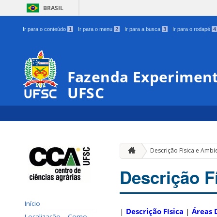
BRASIL
Ir para o conteúdo
1
Ir para o menu
2
Ir para a busca
3
Ir para o rodapé
4
Fazenda Experiment
UFSC
Descrição Física e Ambi
Descrição F
Início
|
Descrição Física
|
Áreas 
Localização – Como