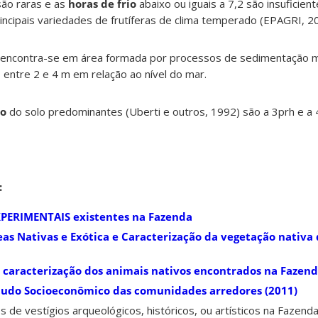
ão raras e as
horas de frio
abaixo ou iguais a 7,2 são insuficien
ncipais variedades de frutíferas de clima temperado (EPAGRI, 2
encontra-se em área formada por processos de sedimentação m
 entre 2 e 4 m em relação ao nível do mar.
so
do solo predominantes (Uberti e outros, 1992) são a 3prh e a 
:
XPERIMENTAIS
existentes na Fazenda
eas Nativas e Exótica e Caracterização da vegetação nativa
 e caracterização dos animais nativos encontrados na Fazend
studo Socioeconômico das comunidades arredores (2011)
ios de vestígios arqueológicos, históricos, ou artísticos na Fazen