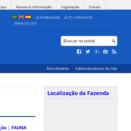
cipe
Acesso à informação
Legislação
Canais
ACESSIBILIDADE
ALTO CONTRASTE
MAPA DO SITE
Área Restrita
Administradores do Site
Localização da Fazenda
ção
|
FAUNA