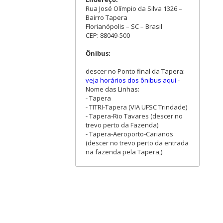
Rua José Olímpio da Silva 1326 –
Bairro Tapera
Florianópolis – SC – Brasil
CEP: 88049-500
Ônibus:
descer no Ponto final da Tapera:
veja horários dos ônibus aqui
-
Nome das Linhas:
- Tapera
- TITRI-Tapera (VIA UFSC Trindade)
- Tapera-Rio Tavares (descer no
trevo perto da Fazenda)
- Tapera-Aeroporto-Carianos
(descer no trevo perto da entrada
na fazenda pela Tapera,)