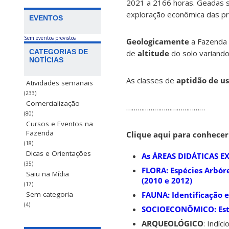
2021 a 2166 horas. Geadas s
exploração econômica das pri
EVENTOS
Sem eventos previstos
Geologicamente
a Fazenda 
CATEGORIAS DE
de
altitude
do solo variando
NOTÍCIAS
As classes de
aptidão de u
Atividades semanais
(233)
Comercialização
……………………………………
(80)
Cursos e Eventos na
Fazenda
Clique aqui para conhecer
(18)
Dicas e Orientações
As
ÁREAS DIDÁTICAS E
(35)
FLORA
: Espécies Arbór
Saiu na Mídia
(2010 e 2012)
(17)
FAUNA
: Identificação
Sem categoria
(4)
SOCIOECONÔMICO
: E
ARQUEOLÓGICO
: Indíc