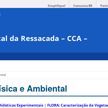
Simplifique!
Comunica BR
Parti
al da Ressacada – CCA –
ental
ísica e Ambiental
Didáticas Experimentais
|
FLORA: Caracterização da Vegeta