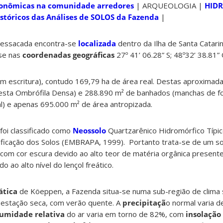
conômicas na comunidade arredores
| ARQUEOLOGIA |
HID
stóricos das Análises de SOLOS da Fazenda
|
Ressacada encontra-se
localizada
dentro da Ilha de Santa Catarin
ase nas
coordenadas geográficas
27º 41’ 06.28” S; 48º32’ 38.81” 
m escritura), contudo 169,79 ha de área real. Destas aproxima
resta Ombrófila Densa) e 288.890 m² de banhados (manchas de 
ial) e apenas 695.000 m² de área antropizada.
foi classificado como
Neossolo
Quartzarênico Hidromórfico Típi
sificação dos Solos (EMBRAPA, 1999). Portanto trata-se de um so
com cor escura devido ao alto teor de matéria orgânica present
 ao alto nível do lençol freático.
ática
de Köeppen, a Fazenda situa-se numa sub-região de clima 
estação seca, com verão quente. A
precipitaçã
o normal varia 
umidade relativa
do ar varia em torno de 82%, com
insolação