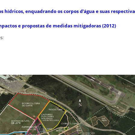
os hídricos, enquadrando os corpos d’água e suas respectiva
mpactos e propostas de medidas mitigadoras
(2012)
s: