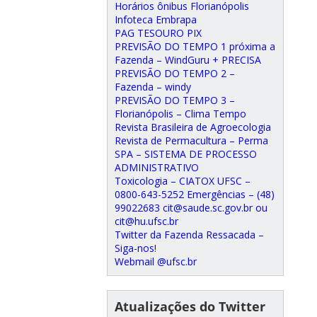
Horários ônibus Florianópolis
Infoteca Embrapa
PAG TESOURO PIX
PREVISÃO DO TEMPO 1 próxima a
Fazenda – WindGuru + PRECISA
PREVISÃO DO TEMPO 2 –
Fazenda – windy
PREVISÃO DO TEMPO 3 –
Florianópolis – Clima Tempo
Revista Brasileira de Agroecologia
Revista de Permacultura – Perma
SPA – SISTEMA DE PROCESSO
ADMINISTRATIVO
Toxicologia – CIATOX UFSC –
0800-643-5252 Emergências – (48)
99022683 cit@saude.sc.gov.br ou
cit@hu.ufsc.br
Twitter da Fazenda Ressacada –
Siga-nos!
Webmail @ufsc.br
Atualizações do Twitter