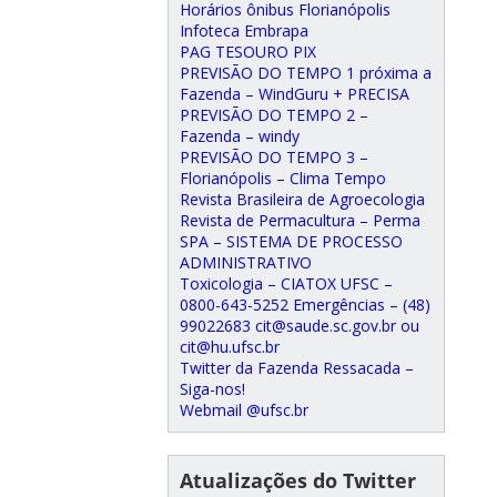
Horários ônibus Florianópolis
Infoteca Embrapa
PAG TESOURO PIX
PREVISÃO DO TEMPO 1 próxima a
Fazenda – WindGuru + PRECISA
PREVISÃO DO TEMPO 2 –
Fazenda – windy
PREVISÃO DO TEMPO 3 –
Florianópolis – Clima Tempo
Revista Brasileira de Agroecologia
Revista de Permacultura – Perma
SPA – SISTEMA DE PROCESSO
ADMINISTRATIVO
Toxicologia – CIATOX UFSC –
0800-643-5252 Emergências – (48)
99022683 cit@saude.sc.gov.br ou
cit@hu.ufsc.br
Twitter da Fazenda Ressacada –
Siga-nos!
Webmail @ufsc.br
Atualizações do Twitter