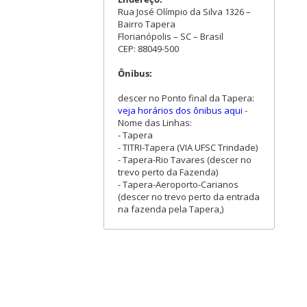
Rua José Olímpio da Silva 1326 –
Bairro Tapera
Florianópolis – SC – Brasil
CEP: 88049-500
Ônibus:
descer no Ponto final da Tapera:
veja horários dos ônibus aqui
-
Nome das Linhas:
- Tapera
- TITRI-Tapera (VIA UFSC Trindade)
- Tapera-Rio Tavares (descer no
trevo perto da Fazenda)
- Tapera-Aeroporto-Carianos
(descer no trevo perto da entrada
na fazenda pela Tapera,)