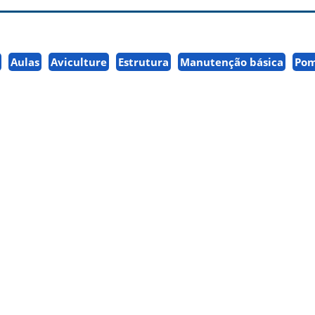
Aulas
Aviculture
Estrutura
Manutenção básica
Po