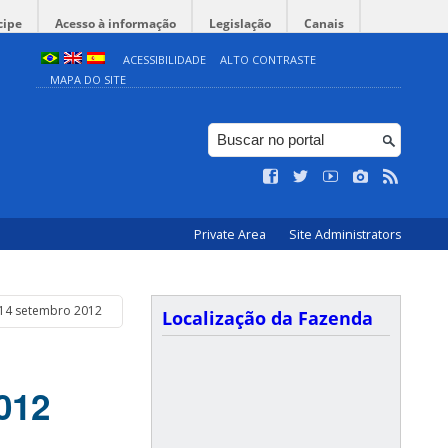
cipe
Acesso à informação
Legislação
Canais
ACESSIBILIDADE
ALTO CONTRASTE
MAPA DO SITE
Private Area
Site Administrators
a 14 setembro 2012
Localização da Fazenda
012