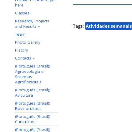
here
Classes
Research, Projects
Tags:
Atividades semanais
and Results »
Team
Photo Gallery
History
Contacts »
(Português (Brasil))
Agroecologia e
Sistemas
Agroflorestais
(Português (Brasil))
Avicultura
(Português (Brasil))
Bovinocultura
(Português (Brasil))
Cunicultura
(Português (Brasil))