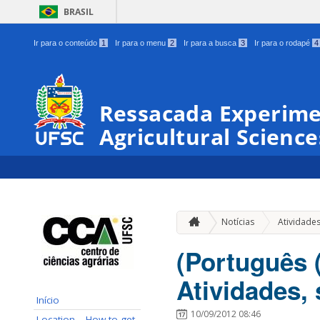
BRASIL
Ir para o conteúdo
1
Ir para o menu
2
Ir para a busca
3
Ir para o rodapé
4
Ressacada Experimen
Agricultural Science
Notícias
Atividade
(Português 
Atividades,
Início
10/09/2012 08:46
Location – How to get