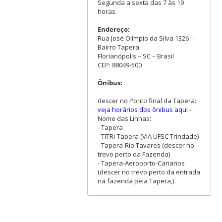
Segunda a sexta das 7 às 19
horas.
Endereço:
Rua José Olímpio da Silva 1326 –
Bairro Tapera
Florianópolis – SC – Brasil
CEP: 88049-500
Ônibus:
descer no Ponto final da Tapera:
veja horários dos ônibus aqui
-
Nome das Linhas:
- Tapera
- TITRI-Tapera (VIA UFSC Trindade)
- Tapera-Rio Tavares (descer no
trevo perto da Fazenda)
- Tapera-Aeroporto-Carianos
(descer no trevo perto da entrada
na fazenda pela Tapera,)