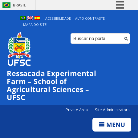
BRASIL
Simplifique!
ACESSIBILIDADE
ALTO CONTRASTE
MAPA DO SITE
Comunica BR
Participe
Acesso à informação
Legislação
Canais
Ressacada Experimental
Farm – School of
Agricultural Sciences –
UFSC
Private Area
Site Administrators
MENU