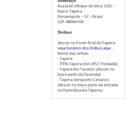
Endereço:
Rua José Olímpio da Silva 1326 –
Bairro Tapera
Florianópolis – SC – Brasil
CEP: 88049-500
Ônibus:
descer no Ponto final da Tapera:
veja horários dos ônibus aqui
-
Nome das Linhas:
- Tapera
- TITRI-Tapera (VIA UFSC Trindade)
- Tapera-Rio Tavares (descer no
trevo perto da Fazenda)
- Tapera-Aeroporto-Carianos
(descer no trevo perto da entrada
na fazenda pela Tapera,)