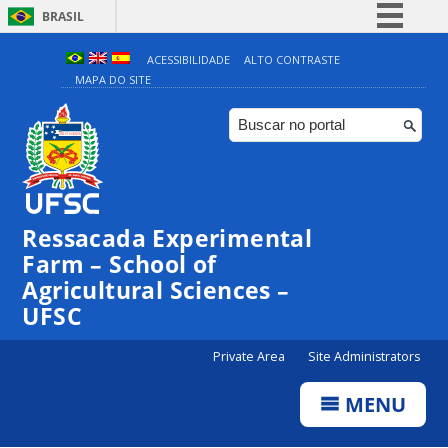
BRASIL
Simplifique!
ACESSIBILIDADE
ALTO CONTRASTE
MAPA DO SITE
Comunica BR
Participe
Acesso à informação
Legislação
Canais
Ressacada Experimental
Farm – School of
Agricultural Sciences –
UFSC
Private Area
Site Administrators
MENU