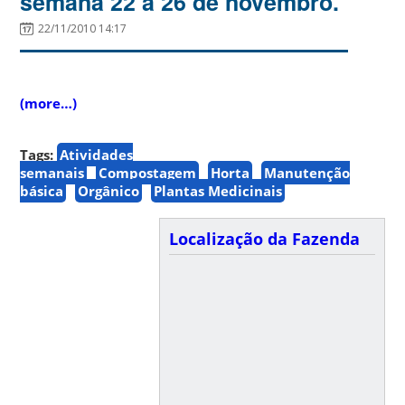
semana 22 a 26 de novembro.
22/11/2010 14:17
(more…)
Tags:
Atividades
semanais
Compostagem
Horta
Manutenção
básica
Orgânico
Plantas Medicinais
Localização da Fazenda