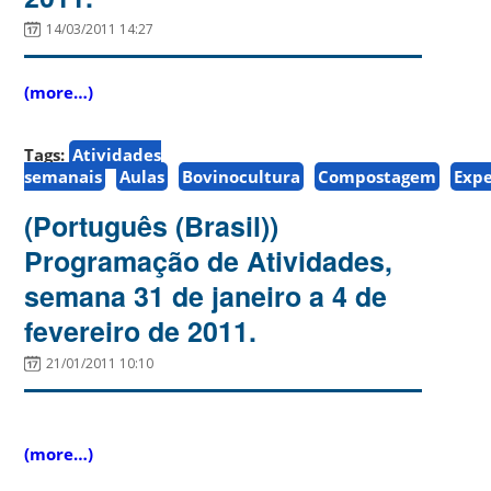
14/03/2011 14:27
(more…)
Tags:
Atividades
semanais
Aulas
Bovinocultura
Compostagem
Exp
(Português (Brasil))
Programação de Atividades,
semana 31 de janeiro a 4 de
fevereiro de 2011.
21/01/2011 10:10
(more…)