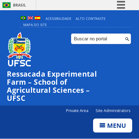
BRASIL
Simplifique!
ACESSIBILIDADE
ALTO CONTRASTE
MAPA DO SITE
Comunica BR
Participe
Acesso à informação
Legislação
Canais
Ressacada Experimental
Farm – School of
Agricultural Sciences –
UFSC
Private Area
Site Administrators
MENU