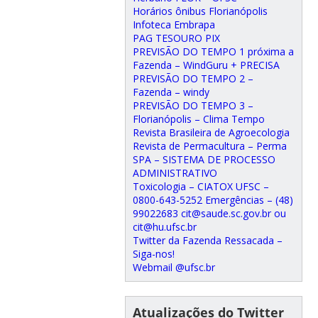
Horários ônibus Florianópolis
Infoteca Embrapa
PAG TESOURO PIX
PREVISÃO DO TEMPO 1 próxima a
Fazenda – WindGuru + PRECISA
PREVISÃO DO TEMPO 2 –
Fazenda – windy
PREVISÃO DO TEMPO 3 –
Florianópolis – Clima Tempo
Revista Brasileira de Agroecologia
Revista de Permacultura – Perma
SPA – SISTEMA DE PROCESSO
ADMINISTRATIVO
Toxicologia – CIATOX UFSC –
0800-643-5252 Emergências – (48)
99022683 cit@saude.sc.gov.br ou
cit@hu.ufsc.br
Twitter da Fazenda Ressacada –
Siga-nos!
Webmail @ufsc.br
Atualizações do Twitter