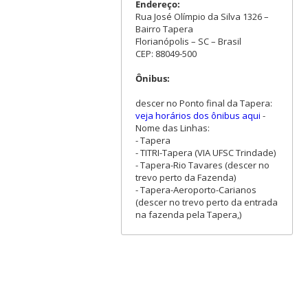
Endereço:
Rua José Olímpio da Silva 1326 –
Bairro Tapera
Florianópolis – SC – Brasil
CEP: 88049-500
Ônibus:
descer no Ponto final da Tapera:
veja horários dos ônibus aqui
-
Nome das Linhas:
- Tapera
- TITRI-Tapera (VIA UFSC Trindade)
- Tapera-Rio Tavares (descer no
trevo perto da Fazenda)
- Tapera-Aeroporto-Carianos
(descer no trevo perto da entrada
na fazenda pela Tapera,)