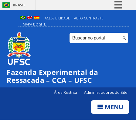
BRASIL
Simplifique!
ACESSIBILIDADE
ALTO CONTRASTE
MAPA DO SITE
Comunica BR
Participe
Acesso à informação
Legislação
Canais
Fazenda Experimental da
Ressacada – CCA – UFSC
Área Restrita
Administradores do Site
MENU