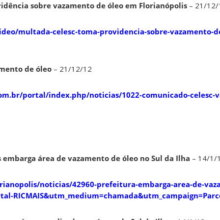
idência sobre vazamento de óleo em Florianópolis
– 21/12/
/video/multada-celesc-toma-providencia-sobre-vazamento-d
mento de óleo
– 21/12/12
com.br/portal/index.php/noticias/1022-comunicado-celesc-
is embarga área de vazamento de óleo no Sul da Ilha
– 14/1/
orianopolis/noticias/42960-prefeitura-embarga-area-de-va
ortal-RICMAIS&utm_medium=chamada&utm_campaign=Parce