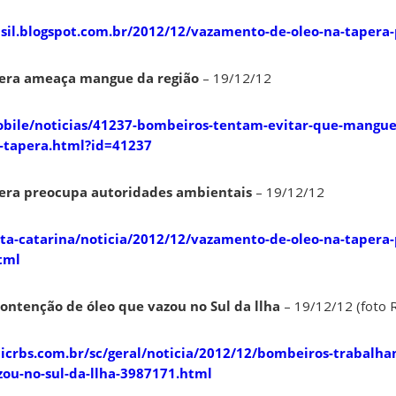
asil.blogspot.com.br/2012/12/vazamento-de-oleo-na-tapera
era ameaça mangue da região
– 19/12/12
obile/noticias/41237-bombeiros-tentam-evitar-que-mangue-
-tapera.html?id=41237
era preocupa autoridades ambientais
– 19/12/12
nta-catarina/noticia/2012/12/vazamento-de-oleo-na-tapera
tml
ntenção de óleo que vazou no Sul da llha
– 19/12/12 (foto
clicrbs.com.br/sc/geral/noticia/2012/12/bombeiros-trabalha
ou-no-sul-da-llha-3987171.html