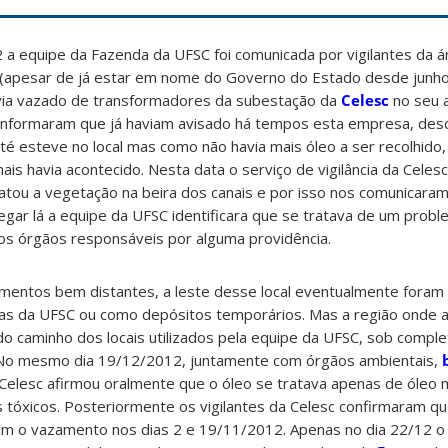
 equipe da Fazenda da UFSC foi comunicada por vigilantes da ár
 (apesar de já estar em nome do Governo do Estado desde junho
via vazado de transformadores da subestação da
Celesc
no seu 
 Informaram que já haviam avisado há tempos esta empresa, des
 esteve no local mas como não havia mais óleo a ser recolhido,
s havia acontecido. Nesta data o serviço de vigilância da Celes
tou a vegetação na beira dos canais e por isso nos comunicaram
hegar lá a equipe da UFSC identificara que se tratava de um probl
s órgãos responsáveis por alguma providência.
amentos bem distantes, a leste desse local eventualmente foram 
cas da UFSC ou como depósitos temporários. Mas a região onde 
 do caminho dos locais utilizados pela equipe da UFSC, sob comple
. No mesmo dia 19/12/2012, juntamente com órgãos ambientais,
 Celesc afirmou oralmente que o óleo se tratava apenas de óleo 
 tóxicos. Posteriormente os vigilantes da Celesc confirmaram q
am o vazamento nos dias 2 e 19/11/2012. Apenas no dia 22/12 