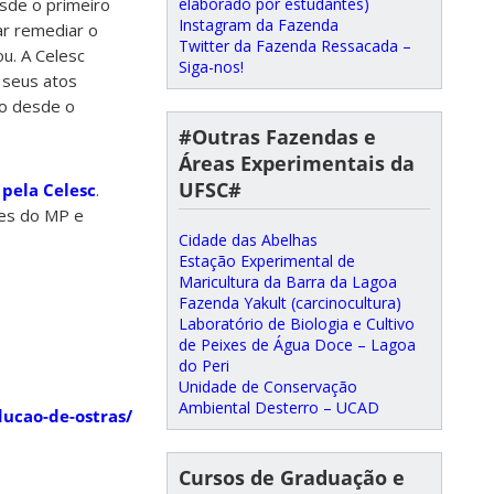
elaborado por estudantes)
sde o primeiro
Instagram da Fazenda
ar remediar o
Twitter da Fazenda Ressacada –
ou. A Celesc
Siga-nos!
 seus atos
o desde o
#Outras Fazendas e
Áreas Experimentais da
UFSC#
pela Celesc
.
ões do MP e
Cidade das Abelhas
Estação Experimental de
Maricultura da Barra da Lagoa
Fazenda Yakult (carcinocultura)
Laboratório de Biologia e Cultivo
de Peixes de Água Doce – Lagoa
do Peri
Unidade de Conservação
Ambiental Desterro – UCAD
ducao-de-ostras/
Cursos de Graduação e