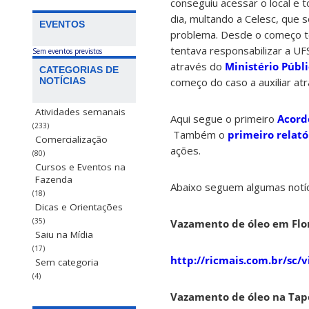
conseguiu acessar o local e
dia, multando a Celesc, que
EVENTOS
problema. Desde o começo t
tentava responsabilizar a UF
Sem eventos previstos
através do
Ministério Públ
CATEGORIAS DE
começo do caso a auxiliar at
NOTÍCIAS
Atividades semanais
Aqui segue o primeiro
Acordo
(233)
Também o
primeiro relató
Comercialização
ações.
(80)
Cursos e Eventos na
Fazenda
Abaixo seguem algumas notíc
(18)
Dicas e Orientações
(35)
Vazamento de óleo em Flor
Saiu na Mídia
(17)
http://ricmais.com.br/sc/
Sem categoria
(4)
Vazamento de óleo na Tap