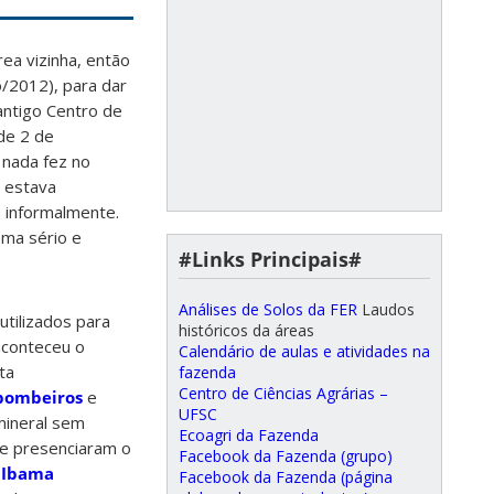
ea vizinha, então
/2012), para dar
antigo Centro de
de 2 de
 nada fez no
c estava
 informalmente.
ema sério e
#Links Principais#
Análises de Solos da FER
Laudos
utilizados para
históricos da áreas
aconteceu o
Calendário de aulas e atividades na
ta
fazenda
Centro de Ciências Agrárias –
bombeiros
e
UFSC
mineral sem
Ecoagri da Fazenda
ue presenciaram o
Facebook da Fazenda (grupo)
o
Ibama
Facebook da Fazenda (página