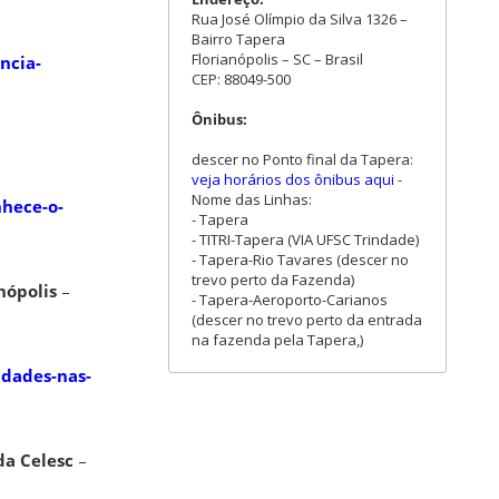
Rua José Olímpio da Silva 1326 –
Bairro Tapera
Florianópolis – SC – Brasil
ncia-
CEP: 88049-500
Ônibus:
descer no Ponto final da Tapera:
veja horários dos ônibus aqui
-
Nome das Linhas:
nhece-o-
- Tapera
- TITRI-Tapera (VIA UFSC Trindade)
- Tapera-Rio Tavares (descer no
trevo perto da Fazenda)
nópolis
–
- Tapera-Aeroporto-Carianos
(descer no trevo perto da entrada
na fazenda pela Tapera,)
idades-nas-
da Celesc
–