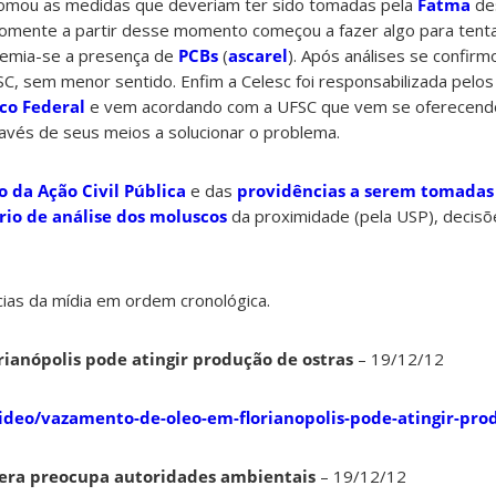
 tomou as medidas que deveriam ter sido tomadas pela
Fatma
de
 somente a partir desse momento começou a fazer algo para tent
emia-se a presença de
PCBs
(
ascarel
). Após análises se confirm
SC, sem menor sentido. Enfim a Celesc foi responsabilizada pelos
ico Federal
e vem acordando com a UFSC que vem se oferecend
ravés de seus meios a solucionar o problema.
 da Ação Civil Pública
e das
providências a serem tomadas 
rio de análise dos moluscos
da proximidade (pela USP), decis
ias da mídia em ordem cronológica.
ianópolis pode atingir produção de ostras
– 19/12/12
video/vazamento-de-oleo-em-florianopolis-pode-atingir-pro
era preocupa autoridades ambientais
– 19/12/12