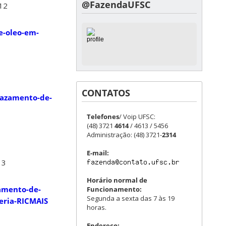
@FazendaUFSC
12
e-oleo-em-
CONTATOS
vazamento-de-
Telefones
/ Voip UFSC:
(48) 3721
4614
/ 4613 / 5456
Administração: (48) 3721-
2314
E-mail:
13
Horário normal de
zamento-de-
Funcionamento:
Segunda a sexta das 7 às 19
ria-RICMAIS
horas.
Endereço: