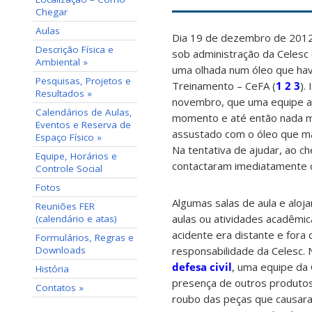
Chegar
Aulas
Dia 19 de dezembro de 2012 a
Descrição Física e
sob administração da Celesc
Ambiental »
uma olhada num óleo que ha
Pesquisas, Projetos e
Treinamento – CeFA (
1
2
3
).
Resultados »
novembro, que uma equipe até
Calendários de Aulas,
momento e até então nada mai
Eventos e Reserva de
assustado com o óleo que ma
Espaço Físico »
Na tentativa de ajudar, ao c
Equipe, Horários e
contactaram imediatamente o
Controle Social
Fotos
Algumas salas de aula e aloj
Reuniões FER
aulas ou atividades acadêmi
(calendário e atas)
acidente era distante e fora
Formulários, Regras e
responsabilidade da Celesc
Downloads
defesa civil
, uma equipe da
História
presença de outros produtos
Contatos »
roubo das peças que causar