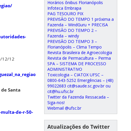
Horários ônibus Florianópolis
giao/
Infoteca Embrapa
PAG TESOURO PIX
PREVISÃO DO TEMPO 1 próxima a
Fazenda – WindGuru + PRECISA
PREVISÃO DO TEMPO 2 –
Fazenda – windy
autoridades-
PREVISÃO DO TEMPO 3 –
Florianópolis – Clima Tempo
Revista Brasileira de Agroecologia
Revista de Permacultura – Perma
/12/12
SPA – SISTEMA DE PROCESSO
ADMINISTRATIVO
uezal_na_regiao_sul_de_florianopolis.html
Toxicologia – CIATOX UFSC –
0800-643-5252 Emergências – (48)
99022683 cit@saude.sc.gov.br ou
a de Santa
cit@hu.ufsc.br
Twitter da Fazenda Ressacada –
Siga-nos!
Webmail @ufsc.br
-multa-de-r-50-
Atualizações do Twitter