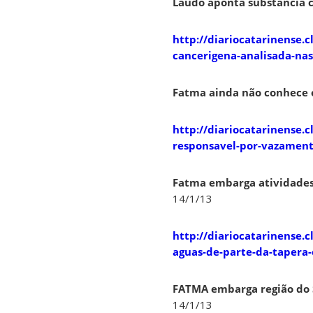
Laudo aponta substância c
http://diariocatarinense.c
cancerigena-analisada-nas
Fatma ainda não conhece o
http://diariocatarinense.
responsavel-por-vazament
Fatma embarga atividades 
14/1/13
http://diariocatarinense.
aguas-de-parte-da-tapera-
FATMA embarga região do S
14/1/13