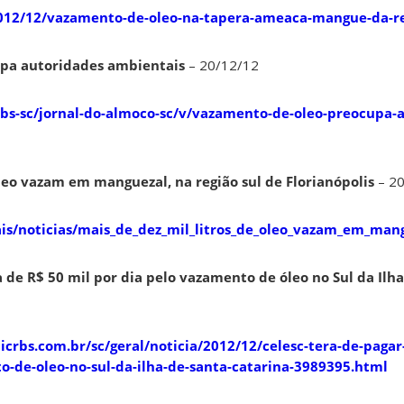
2012/12/vazamento-de-oleo-na-tapera-ameaca-mangue-da-re
pa autoridades ambientais
– 20/12/12
rbs-sc/jornal-do-almoco-sc/v/vazamento-de-oleo-preocupa-
óleo vazam em manguezal, na região sul de Florianópolis
– 20
is/noticias/mais_de_dez_mil_litros_de_oleo_vazam_em_mang
 de R$ 50 mil por dia pelo vazamento de óleo no Sul da Ilh
licrbs.com.br/sc/geral/noticia/2012/12/celesc-tera-de-pagar
o-de-oleo-no-sul-da-ilha-de-santa-catarina-3989395.html