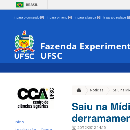
BRASIL
Ir para o conteúdo
1
Ir para o menu
2
Ir para a busca
3
Ir para o rodapé
4
Fazenda Experiment
UFSC
Notícias
Saiu na Mí
Saiu na Míd
derramamen
Início
20/12/2012 14:15
Localização – Como