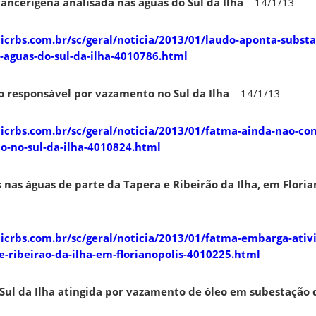
ancerígena analisada nas águas do Sul da Ilha
– 14/1/13
licrbs.com.br/sc/geral/noticia/2013/01/laudo-aponta-substa
-aguas-do-sul-da-ilha-4010786.html
 responsável por vazamento no Sul da Ilha
– 14/1/13
clicrbs.com.br/sc/geral/noticia/2013/01/fatma-ainda-nao-co
o-no-sul-da-ilha-4010824.html
nas águas de parte da Tapera e Ribeirão da Ilha, em Floria
clicrbs.com.br/sc/geral/noticia/2013/01/fatma-embarga-ativ
e-ribeirao-da-ilha-em-florianopolis-4010225.html
ul da Ilha atingida por vazamento de óleo em subestação 