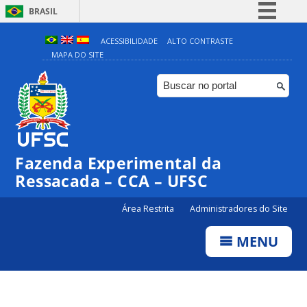
BRASIL
Simplifique!
ACESSIBILIDADE
ALTO CONTRASTE
MAPA DO SITE
Comunica BR
Participe
Acesso à informação
Legislação
Canais
Fazenda Experimental da
Ressacada – CCA – UFSC
Área Restrita
Administradores do Site
MENU