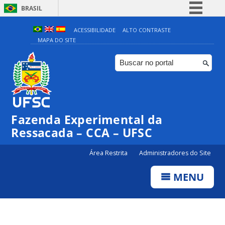
BRASIL
Simplifique!
ACESSIBILIDADE
ALTO CONTRASTE
MAPA DO SITE
Comunica BR
Participe
Acesso à informação
Legislação
Canais
Fazenda Experimental da
Ressacada – CCA – UFSC
Área Restrita
Administradores do Site
MENU