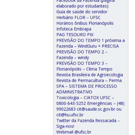
Facebook da Fazenda (página
elaborado por estudantes)
Guia de saúde do servidor
Herbário FLOR – UFSC
Horários ônibus Florianópolis
Infoteca Embrapa
PAG TESOURO PIX
PREVISÃO DO TEMPO 1 próxima a
Fazenda – WindGuru + PRECISA
PREVISÃO DO TEMPO 2 –
Fazenda – windy
PREVISÃO DO TEMPO 3 –
Florianópolis – Clima Tempo
Revista Brasileira de Agroecologia
Revista de Permacultura – Perma
SPA – SISTEMA DE PROCESSO
ADMINISTRATIVO
Toxicologia – CIATOX UFSC –
0800-643-5252 Emergências – (48)
99022683 cit@saude.sc.gov.br ou
cit@hu.ufsc.br
Twitter da Fazenda Ressacada –
Siga-nos!
Webmail @ufsc.br