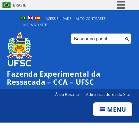
BRASIL
Simplifique!
ACESSIBILIDADE
ALTO CONTRASTE
MAPA DO SITE
Comunica BR
Participe
Acesso à informação
Legislação
Canais
Fazenda Experimental da
Ressacada – CCA – UFSC
Área Restrita
Administradores do Site
MENU