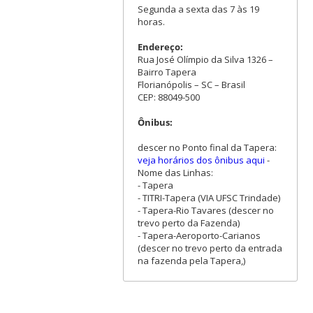
Segunda a sexta das 7 às 19
horas.
Endereço:
Rua José Olímpio da Silva 1326 –
Bairro Tapera
Florianópolis – SC – Brasil
CEP: 88049-500
Ônibus:
descer no Ponto final da Tapera:
veja horários dos ônibus aqui
-
Nome das Linhas:
- Tapera
- TITRI-Tapera (VIA UFSC Trindade)
- Tapera-Rio Tavares (descer no
trevo perto da Fazenda)
- Tapera-Aeroporto-Carianos
(descer no trevo perto da entrada
na fazenda pela Tapera,)