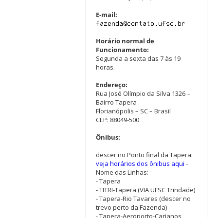
E-mail:
Horário normal de
Funcionamento:
Segunda a sexta das 7 às 19
horas.
Endereço:
Rua José Olímpio da Silva 1326 –
Bairro Tapera
Florianópolis – SC – Brasil
CEP: 88049-500
Ônibus:
descer no Ponto final da Tapera:
veja horários dos ônibus aqui
-
Nome das Linhas:
- Tapera
- TITRI-Tapera (VIA UFSC Trindade)
- Tapera-Rio Tavares (descer no
trevo perto da Fazenda)
- Tapera-Aeroporto-Carianos