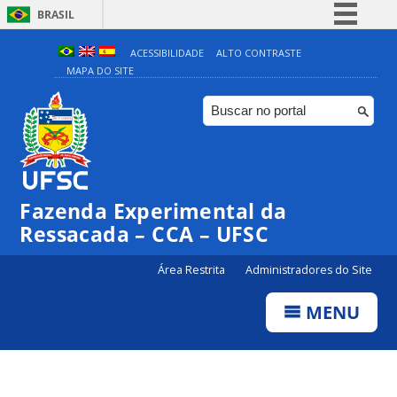
BRASIL
Simplifique!
ACESSIBILIDADE
ALTO CONTRASTE
MAPA DO SITE
Comunica BR
Participe
Acesso à informação
Legislação
Canais
Fazenda Experimental da
Ressacada – CCA – UFSC
Área Restrita
Administradores do Site
MENU