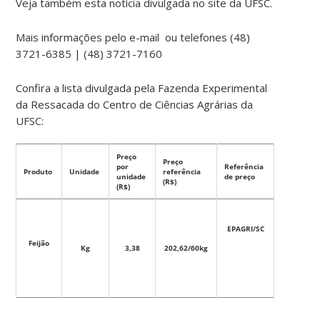
Veja também esta notícia divulgada no site da UFSC.
Mais informações pelo e-mail ou telefones (48)
3721-6385 | (48) 3721-7160
Confira a lista divulgada pela Fazenda Experimental
da Ressacada do Centro de Ciências Agrárias da
UFSC:
Preço
Preço
por
Referência
Produto
Unidade
referência
unidade
de preço
(R$)
(R$)
EPAGRI/SC
Feijão
Kg
3,38
202,62/60kg