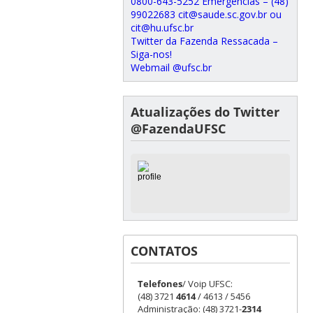
0800-643-5252 Emergências – (48)
99022683 cit@saude.sc.gov.br ou
cit@hu.ufsc.br
Twitter da Fazenda Ressacada –
Siga-nos!
Webmail @ufsc.br
Atualizações do Twitter
@FazendaUFSC
CONTATOS
Telefones
/ Voip UFSC:
(48) 3721
4614
/ 4613 / 5456
Administração: (48) 3721-
2314