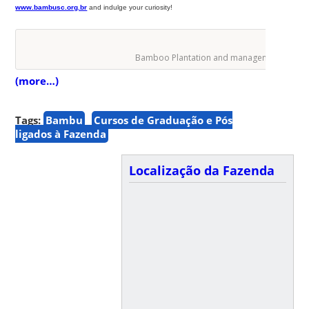
www.bambusc.org.br
and indulge your curiosity!
Bamboo Plantation and management cours
(more…)
Tags:
Bambu
Cursos de Graduação e Pós
ligados à Fazenda
Localização da Fazenda