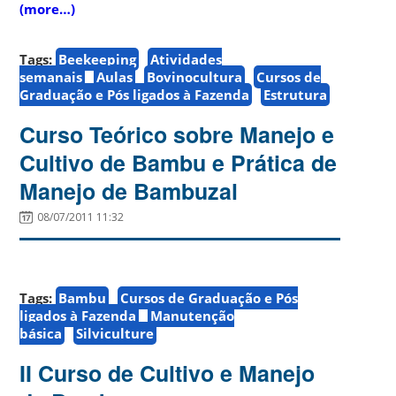
(more…)
Tags:
Beekeeping
Atividades
semanais
Aulas
Bovinocultura
Cursos de
Graduação e Pós ligados à Fazenda
Estrutura
Curso Teórico sobre Manejo e
Cultivo de Bambu e Prática de
Manejo de Bambuzal
08/07/2011 11:32
Tags:
Bambu
Cursos de Graduação e Pós
ligados à Fazenda
Manutenção
básica
Silviculture
II Curso de Cultivo e Manejo