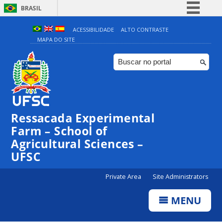
BRASIL
Simplifique!
ACESSIBILIDADE
ALTO CONTRASTE
MAPA DO SITE
Comunica BR
Participe
Acesso à informação
Legislação
Canais
Ressacada Experimental
Farm – School of
Agricultural Sciences –
UFSC
Private Area
Site Administrators
MENU