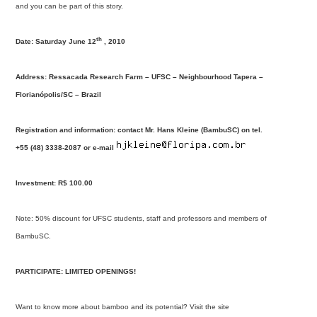
and you can be part of this story.
th
Date: Saturday June 12
, 2010
Address: Ressacada Research Farm – UFSC – Neighbourhood Tapera –
Florianópolis/SC – Brazil
Registration and information: contact Mr. Hans Kleine (BambuSC) on tel.
+55 (48) 3338-2087 or e-mail
Investment: R$ 100.00
Note: 50% discount for UFSC students, staff and professors and members of
BambuSC.
PARTICIPATE: LIMITED OPENINGS!
Want to know more about bamboo and its potential? Visit the site