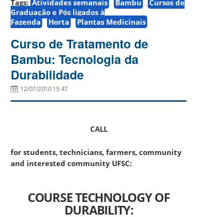
Tags:
Atividades semanais
Bambu
Cursos de
Graduação e Pós ligados à
Fazenda
Horta
Plantas Medicinais
Curso de Tratamento de
Bambu: Tecnologia da
Durabilidade
12/07/2010 15:47
CALL
for students, technicians, farmers, community
and interested community UFSC:
COURSE TECHNOLOGY OF
DURABILITY: