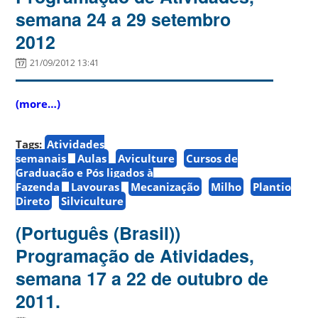
semana 24 a 29 setembro
2012
21/09/2012 13:41
(more…)
Tags:
Atividades
semanais
Aulas
Aviculture
Cursos de
Graduação e Pós ligados à
Fazenda
Lavouras
Mecanização
Milho
Plantio
Direto
Silviculture
(Português (Brasil))
Programação de Atividades,
semana 17 a 22 de outubro de
2011.