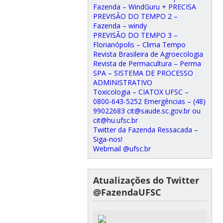
Fazenda – WindGuru + PRECISA
PREVISÃO DO TEMPO 2 –
Fazenda – windy
PREVISÃO DO TEMPO 3 –
Florianópolis – Clima Tempo
Revista Brasileira de Agroecologia
Revista de Permacultura – Perma
SPA – SISTEMA DE PROCESSO
ADMINISTRATIVO
Toxicologia – CIATOX UFSC –
0800-643-5252 Emergências – (48)
99022683 cit@saude.sc.gov.br ou
cit@hu.ufsc.br
Twitter da Fazenda Ressacada –
Siga-nos!
Webmail @ufsc.br
Atualizações do Twitter
@FazendaUFSC