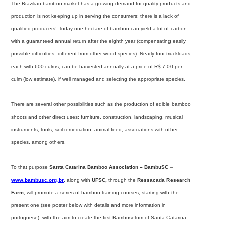
The Brazilian bamboo market has a growing demand for quality products and
production is not keeping up in serving the consumers: there is a lack of
qualified producers! Today one hectare of bamboo can yield a lot of carbon
with a guaranteed annual return after the eighth year (compensating easily
possible difficulties, different from other wood species). Nearly four truckloads,
each with 600 culms, can be harvested annually at a price of R$ 7.00 per
culm (low estimate), if well managed and selecting the appropriate species.
There are several other possibilities such as the production of edible bamboo
shoots and other direct uses: furniture, construction, landscaping, musical
instruments, tools, soil remediation, animal feed, associations with other
species, among others.
To that purpose
Santa Catarina Bamboo Association – BambuSC
–
www.bambusc.org.br
,
along with
UFSC,
through the
Ressacada Research
Farm
, will promote a series of bamboo training courses, starting with the
present one (see poster below with details and more information in
portuguese), with the aim to create the first Bambusetum of Santa Catarina,