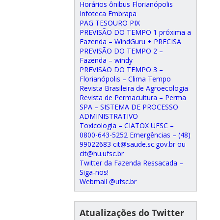
Horários ônibus Florianópolis
Infoteca Embrapa
PAG TESOURO PIX
PREVISÃO DO TEMPO 1 próxima a
Fazenda – WindGuru + PRECISA
PREVISÃO DO TEMPO 2 –
Fazenda – windy
PREVISÃO DO TEMPO 3 –
Florianópolis – Clima Tempo
Revista Brasileira de Agroecologia
Revista de Permacultura – Perma
SPA – SISTEMA DE PROCESSO
ADMINISTRATIVO
Toxicologia – CIATOX UFSC –
0800-643-5252 Emergências – (48)
99022683 cit@saude.sc.gov.br ou
cit@hu.ufsc.br
Twitter da Fazenda Ressacada –
Siga-nos!
Webmail @ufsc.br
Atualizações do Twitter