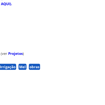
 AQUI).
8
s
(ver
Projetos
)
Irrigação
Mel
obras