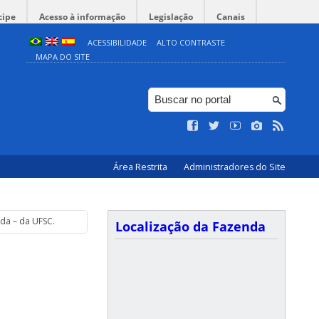
cipe
Acesso à informação
Legislação
Canais
ACESSIBILIDADE
ALTO CONTRASTE
MAPA DO SITE
Área Restrita
Administradores do Site
da – da UFSC.
Localização da Fazenda
.