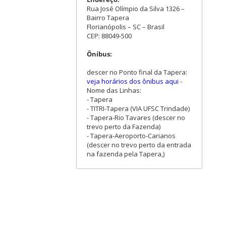
Rua José Olímpio da Silva 1326 –
Bairro Tapera
Florianópolis – SC – Brasil
CEP: 88049-500
Ônibus:
descer no Ponto final da Tapera:
veja horários dos ônibus aqui
-
Nome das Linhas:
- Tapera
- TITRI-Tapera (VIA UFSC Trindade)
- Tapera-Rio Tavares (descer no
trevo perto da Fazenda)
- Tapera-Aeroporto-Carianos
(descer no trevo perto da entrada
na fazenda pela Tapera,)