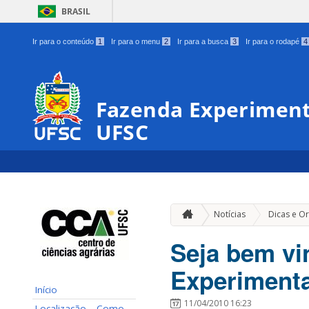
BRASIL
Ir para o conteúdo
1
Ir para o menu
2
Ir para a busca
3
Ir para o rodapé
4
Fazenda Experiment
UFSC
Notícias
Dicas e O
Seja bem vi
Experimenta
Início
11/04/2010 16:23
Localização – Como