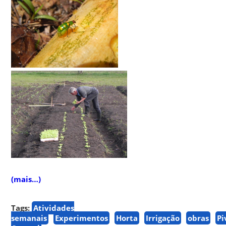
(mais…)
Tags:
Atividades
semanais
Experimentos
Horta
Irrigação
obras
Pi