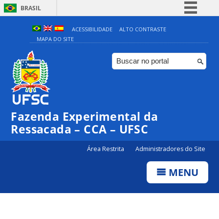
BRASIL
Simplifique!
ACESSIBILIDADE
ALTO CONTRASTE
MAPA DO SITE
Comunica BR
Participe
Acesso à informação
Legislação
Canais
Fazenda Experimental da
Ressacada – CCA – UFSC
Área Restrita
Administradores do Site
MENU