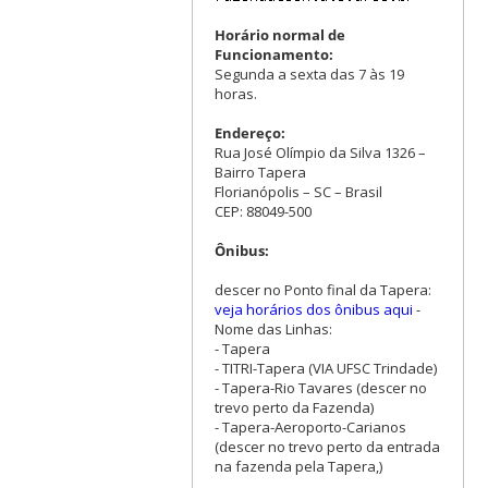
Horário normal de
Funcionamento:
Segunda a sexta das 7 às 19
horas.
Endereço:
Rua José Olímpio da Silva 1326 –
Bairro Tapera
Florianópolis – SC – Brasil
CEP: 88049-500
Ônibus:
descer no Ponto final da Tapera:
veja horários dos ônibus aqui
-
Nome das Linhas:
- Tapera
- TITRI-Tapera (VIA UFSC Trindade)
- Tapera-Rio Tavares (descer no
trevo perto da Fazenda)
- Tapera-Aeroporto-Carianos
(descer no trevo perto da entrada
na fazenda pela Tapera,)