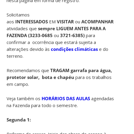
nesta página em forma de registro.
Solicitamos
aos
INTERESSADOS
EM
VISITAR
ou
ACOMPANHAR
estas
atividades que
sempre LIGUEM ANTES PARA A
FAZENDA (
3233-0685
ou
3721-6385)
para
confirmar a ocorrência que estará sujeita a
alterações devido às
condições climáticas
e do
terreno.
Recomendamos que
TRAGAM garrafa para água,
protetor solar, bota e chapéu
para os trabalhos
em campo.
Veja também os
HORÁRIOS DAS AULAS
agendadas
na Fazenda para todo o semestre.
Segunda 1:
Reforma de cercas. Inicio das obras do acesso à