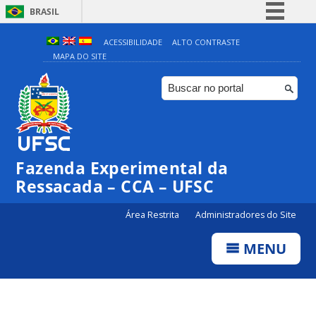
BRASIL
Simplifique!
ACESSIBILIDADE
ALTO CONTRASTE
MAPA DO SITE
Comunica BR
Participe
Acesso à informação
Legislação
Canais
Fazenda Experimental da
Ressacada – CCA – UFSC
Área Restrita
Administradores do Site
MENU