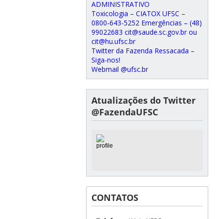
ADMINISTRATIVO
Toxicologia – CIATOX UFSC –
0800-643-5252 Emergências – (48)
99022683 cit@saude.sc.gov.br ou
cit@hu.ufsc.br
Twitter da Fazenda Ressacada –
Siga-nos!
Webmail @ufsc.br
Atualizações do Twitter
@FazendaUFSC
CONTATOS