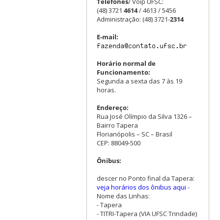
Telefones
/ Voip UFSC:
(48) 3721
4614
/ 4613 / 5456
Administração: (48) 3721-
2314
E-mail:
Horário normal de
Funcionamento:
Segunda a sexta das 7 às 19
horas.
Endereço:
Rua José Olímpio da Silva 1326 –
Bairro Tapera
Florianópolis – SC – Brasil
CEP: 88049-500
Ônibus:
descer no Ponto final da Tapera:
veja horários dos ônibus aqui
-
Nome das Linhas:
- Tapera
- TITRI-Tapera (VIA UFSC Trindade)