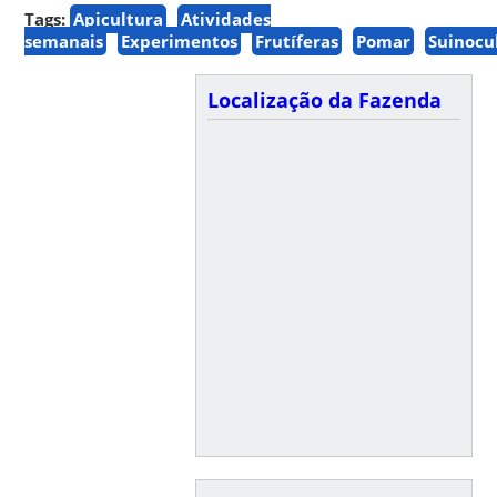
Tags:
Apicultura
Atividades
semanais
Experimentos
Frutíferas
Pomar
Suinocu
Localização da Fazenda