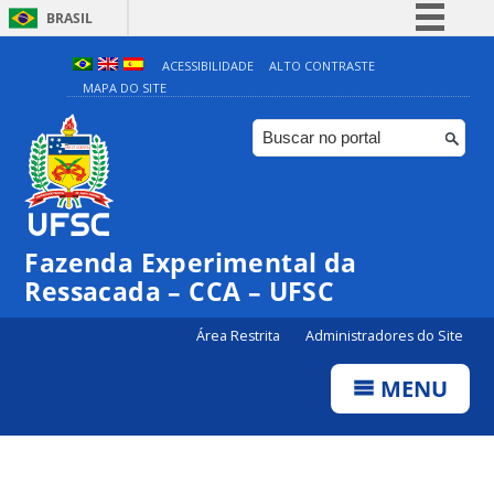
BRASIL
Simplifique!
ACESSIBILIDADE
ALTO CONTRASTE
MAPA DO SITE
Comunica BR
Participe
Acesso à informação
Legislação
Canais
Fazenda Experimental da
Ressacada – CCA – UFSC
Área Restrita
Administradores do Site
MENU