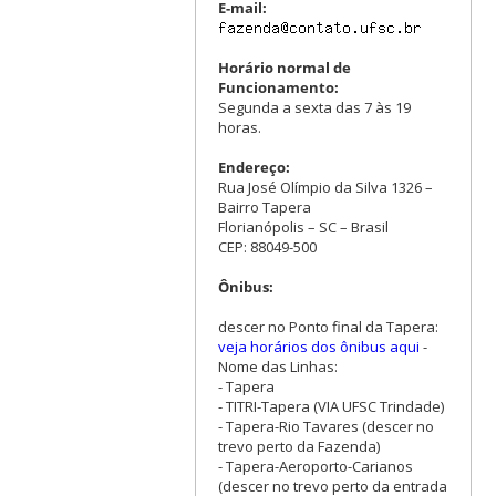
E-mail:
Horário normal de
Funcionamento:
Segunda a sexta das 7 às 19
horas.
Endereço:
Rua José Olímpio da Silva 1326 –
Bairro Tapera
Florianópolis – SC – Brasil
CEP: 88049-500
Ônibus:
descer no Ponto final da Tapera:
veja horários dos ônibus aqui
-
Nome das Linhas:
- Tapera
- TITRI-Tapera (VIA UFSC Trindade)
- Tapera-Rio Tavares (descer no
trevo perto da Fazenda)
- Tapera-Aeroporto-Carianos
(descer no trevo perto da entrada