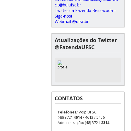
cit@hu.ufsc.br
Twitter da Fazenda Ressacada –
Siga-nos!
Webmail @ufsc.br
Atualizações do Twitter
@FazendaUFSC
CONTATOS
Telefones
/ Voip UFSC:
(48) 3721
4614
/ 4613 / 5456
Administração: (48) 3721-
2314