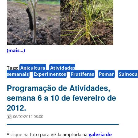
(mais…)
Tags:
Apicultura
Atividades
semanais
Experimentos
Frutíferas
Pomar
Suinocu
Programação de Atividades,
semana 6 a 10 de fevereiro de
2012.
06/02/2012 08:00
* clique na foto para vê-la ampliada na
galeria de