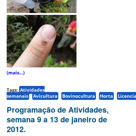
(mais…)
Tags:
Atividades
semanais
Avicultura
Bovinocultura
Horta
Licenc
Programação de Atividades,
semana 9 a 13 de janeiro de
2012.