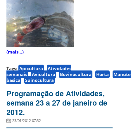
(mais…)
Tags:
Apicultura
Atividades
semanais
Avicultura
Bovinocultura
Horta
Manute
básica
Suinocultura
Programação de Atividades,
semana 23 a 27 de janeiro de
2012.
23/01/2012 07:32