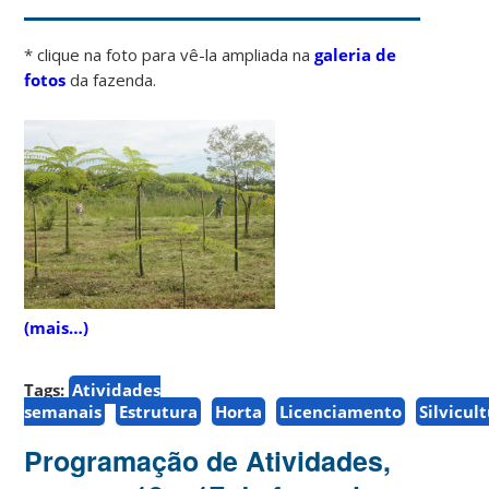
* clique na foto para vê-la ampliada na
galeria de
fotos
da fazenda.
(mais…)
Tags:
Atividades
semanais
Estrutura
Horta
Licenciamento
Silvicul
Programação de Atividades,