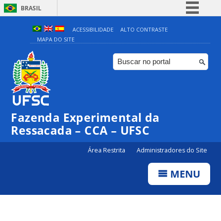
BRASIL
Simplifique!
ACESSIBILIDADE
ALTO CONTRASTE
MAPA DO SITE
Comunica BR
Participe
Acesso à informação
Legislação
Canais
Fazenda Experimental da
Ressacada – CCA – UFSC
Área Restrita
Administradores do Site
MENU