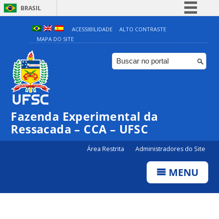
BRASIL
Simplifique!
ACESSIBILIDADE
ALTO CONTRASTE
MAPA DO SITE
Comunica BR
Participe
Acesso à informação
Legislação
Canais
Fazenda Experimental da
Ressacada – CCA – UFSC
Área Restrita
Administradores do Site
MENU