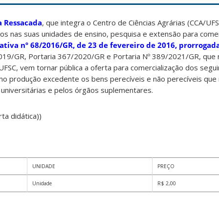
a Ressacada
, que integra o Centro de Ciências Agrárias (CCA/UFSC
os nas suas unidades de ensino, pesquisa e extensão para comer
tiva nº 68/2016/GR, de 23 de fevereiro de 2016, prorrogada
2019/GR, Portaria 367/2020/GR e Portaria Nº 389/2021/GR, que
UFSC, vem tornar pública a oferta para comercialização dos segu
o produção excedente os bens perecíveis e não perecíveis que
universitárias e pelos órgãos suplementares.
ta didática))
UNIDADE
PREÇO
Unidade
R$ 2,00