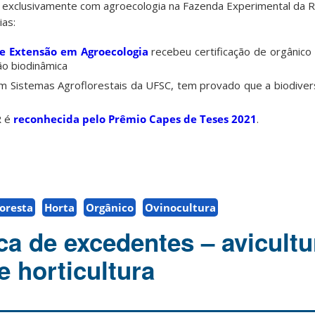
 exclusivamente com agroecologia na Fazenda Experimental da 
ias:
e Extensão em Agroecologia
recebeu certificação de orgânico
ão biodinâmica
om Sistemas Agroflorestais da UFSC, tem provado que a biodive
R é
reconhecida pelo Prêmio Capes de Teses 2021
.
loresta
Horta
Orgânico
Ovinocultura
ca de excedentes – avicultu
e horticultura