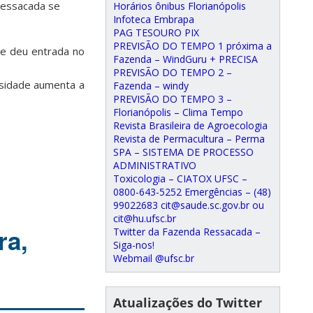
Ressacada se
Horários ônibus Florianópolis
Infoteca Embrapa
PAG TESOURO PIX
PREVISÃO DO TEMPO 1 próxima a
 e deu entrada no
Fazenda – WindGuru + PRECISA
PREVISÃO DO TEMPO 2 –
rsidade aumenta a
Fazenda – windy
PREVISÃO DO TEMPO 3 –
Florianópolis – Clima Tempo
Revista Brasileira de Agroecologia
Revista de Permacultura – Perma
SPA – SISTEMA DE PROCESSO
ADMINISTRATIVO
Toxicologia – CIATOX UFSC –
0800-643-5252 Emergências – (48)
99022683 cit@saude.sc.gov.br ou
cit@hu.ufsc.br
ra,
Twitter da Fazenda Ressacada –
Siga-nos!
Webmail @ufsc.br
Atualizações do Twitter