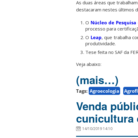
As duas áreas que trabalham
destacaram nestes últimos d
O
Núcleo de Pesquisa 
processo para certificaç
O
Leap
, que trabalha c
produtividade.
Tese feita no SAF da FE
Veja abaixo:
(mais…)
Tags:
Agroecologia
Agrof
Venda públi
cunicultura 
14/10/2019 14:10