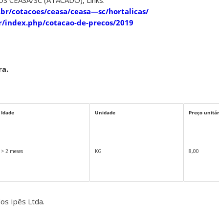
S CEASA/SC (ATACADO), Links:
br/cotacoes/ceasa/ceasa—sc/hortalicas/
r/index.php/cotacao-de-precos/2019
ra.
Idade
Unidade
Preço unitár
> 2 meses
KG
8,00
dos Ipês Ltda.