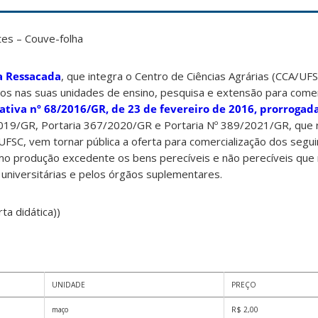
es – Couve-folha
a Ressacada
, que integra o Centro de Ciências Agrárias (CCA/UFSC
os nas suas unidades de ensino, pesquisa e extensão para comer
tiva nº 68/2016/GR, de 23 de fevereiro de 2016, prorrogada
2019/GR, Portaria 367/2020/GR e Portaria Nº 389/2021/GR, que
UFSC, vem tornar pública a oferta para comercialização dos segu
o produção excedente os bens perecíveis e não perecíveis que
universitárias e pelos órgãos suplementares.
ta didática))
UNIDADE
PREÇO
maço
R$ 2,00