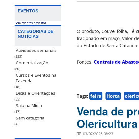
EVENTOS
Sem eventos previstos
O produto, Couve-folha,
é c
CATEGORIAS DE
NOTÍCIAS
fracionado em maço. Valor d
do Estado de Santa Catarina 
Atividades semanais
(233)
Fontes:
Centrais de Abaste
Comercialização
(80)
Cursos e Eventos na
Fazenda
(18)
Dicas e Orientações
Tags:
feira
Horta
oleric
(35)
Saiu na Mídia
Venda de pr
(17)
Sem categoria
Olericultura
(4)
03/07/2025 08:23