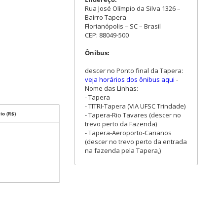
Rua José Olímpio da Silva 1326 –
Bairro Tapera
Florianópolis – SC – Brasil
CEP: 88049-500
Ônibus:
descer no Ponto final da Tapera:
veja horários dos ônibus aqui
-
Nome das Linhas:
- Tapera
- TITRI-Tapera (VIA UFSC Trindade)
io (R$)
- Tapera-Rio Tavares (descer no
trevo perto da Fazenda)
- Tapera-Aeroporto-Carianos
(descer no trevo perto da entrada
na fazenda pela Tapera,)