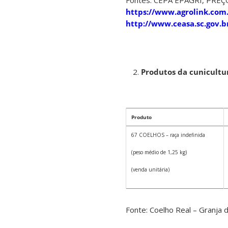
Fontes: CEPA EPAGRI, PREÇO
https://www.agrolink.com.
http://www.ceasa.sc.gov.b
Produtos da cunicultu
Produto
67 COELHOS – raça indefinida
(peso médio de 1,25 kg)
(venda unitária)
Fonte: Coelho Real – Granja 