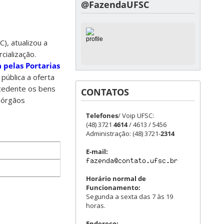
@FazendaUFSC
), atualizou a
cialização.
 pelas Portarias
ública a oferta
cedente os bens
CONTATOS
s órgãos
Telefones
/ Voip UFSC:
(48) 3721
4614
/ 4613 / 5456
Administração: (48) 3721-
2314
E-mail:
Horário normal de
Funcionamento:
Segunda a sexta das 7 às 19
horas.
Endereço: