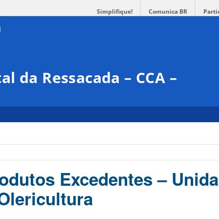
Simplifique!
Comunica BR
Parti
al da Ressacada – CCA –
odutos Excedentes – Unid
Olericultura