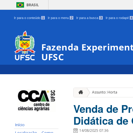
BRASIL
Ir para o conteúdo
1
Ir para o menu
2
Ir para a busca
3
Ir para o rodapé
4
Fazenda Experiment
UFSC
Assunto: Horta
Venda de Pr
Didática de 
Início
14/08/2025 07:36
Localização – Como