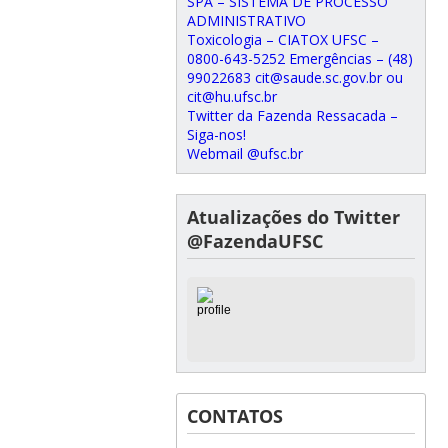
SPA – SISTEMA DE PROCESSO
ADMINISTRATIVO
Toxicologia – CIATOX UFSC –
0800-643-5252 Emergências – (48)
99022683 cit@saude.sc.gov.br ou
cit@hu.ufsc.br
Twitter da Fazenda Ressacada –
Siga-nos!
Webmail @ufsc.br
Atualizações do Twitter
@FazendaUFSC
CONTATOS