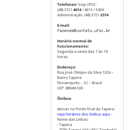
Telefones
/ Voip UFSC:
(48) 3721
4614
/ 4613 / 5456
Administração: (48) 3721-
2314
E-mail:
Horário normal de
Funcionamento:
Segunda a sexta das 7 às 19
horas.
Endereço:
Rua José Olímpio da Silva 1326 –
Bairro Tapera
Florianópolis – SC – Brasil
CEP: 88049-500
Ônibus:
descer no Ponto final da Tapera:
veja horários dos ônibus aqui
-
Nome das Linhas:
- Tapera
- TITRI-Tapera (VIA UFSC Trindade)