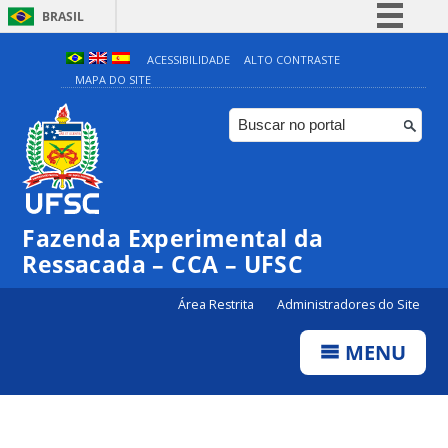
BRASIL
Simplifique!
ACESSIBILIDADE
ALTO CONTRASTE
MAPA DO SITE
Comunica BR
Participe
Acesso à informação
Legislação
Canais
Fazenda Experimental da
Ressacada – CCA – UFSC
Área Restrita
Administradores do Site
MENU