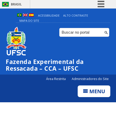
BRASIL
Simplifique!
ACESSIBILIDADE
ALTO CONTRASTE
MAPA DO SITE
Comunica BR
Participe
Acesso à informação
Legislação
Canais
Fazenda Experimental da
Ressacada – CCA – UFSC
Área Restrita
Administradores do Site
MENU