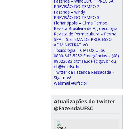
Fazenda – WindGuru + PRECISA
PREVISÃO DO TEMPO 2 –
Fazenda – windy
PREVISÃO DO TEMPO 3 –
Florianópolis – Clima Tempo
Revista Brasileira de Agroecologia
Revista de Permacultura – Perma
SPA – SISTEMA DE PROCESSO
ADMINISTRATIVO
Toxicologia – CIATOX UFSC –
0800-643-5252 Emergências – (48)
99022683 cit@saude.sc.gov.br ou
cit@hu.ufsc.br
Twitter da Fazenda Ressacada –
Siga-nos!
Webmail @ufsc.br
Atualizações do Twitter
@FazendaUFSC