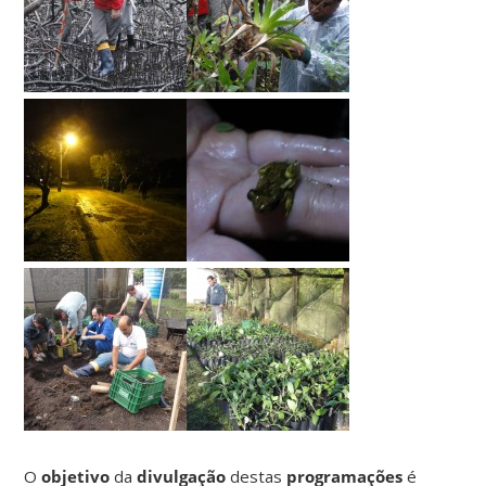
O
objetivo
da
divulgação
destas
programações
é