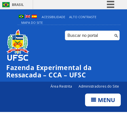
BRASIL
Simplifique!
ACESSIBILIDADE
ALTO CONTRASTE
MAPA DO SITE
Comunica BR
Participe
Acesso à informação
Legislação
Canais
Fazenda Experimental da
Ressacada – CCA – UFSC
Área Restrita
Administradores do Site
MENU