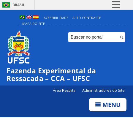
BRASIL
Simplifique!
ACESSIBILIDADE
ALTO CONTRASTE
MAPA DO SITE
Comunica BR
Participe
Acesso à informação
Legislação
Canais
Fazenda Experimental da
Ressacada – CCA – UFSC
Área Restrita
Administradores do Site
MENU