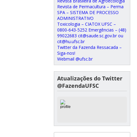
Revista Brasileira de Agroecologia
Revista de Permacultura – Perma
SPA – SISTEMA DE PROCESSO
ADMINISTRATIVO
Toxicologia – CIATOX UFSC –
0800-643-5252 Emergências – (48)
99022683 cit@saude.sc.gov.br ou
cit@hu.ufsc.br
Twitter da Fazenda Ressacada –
Siga-nos!
Webmail @ufsc.br
Atualizações do Twitter
@FazendaUFSC