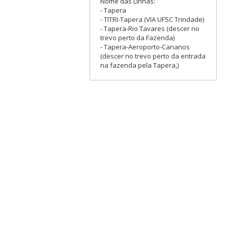
Nome das Linhas:
- Tapera
- TITRI-Tapera (VIA UFSC Trindade)
- Tapera-Rio Tavares (descer no
trevo perto da Fazenda)
- Tapera-Aeroporto-Carianos
(descer no trevo perto da entrada
na fazenda pela Tapera,)