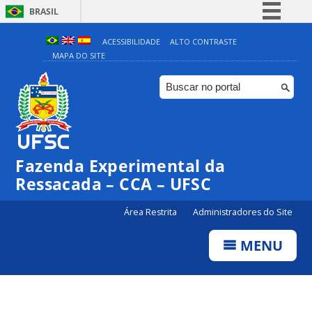
BRASIL
Simplifique!
ACESSIBILIDADE
ALTO CONTRASTE
MAPA DO SITE
Comunica BR
Participe
Acesso à informação
Legislação
Canais
Fazenda Experimental da
Ressacada – CCA – UFSC
Área Restrita
Administradores do Site
MENU