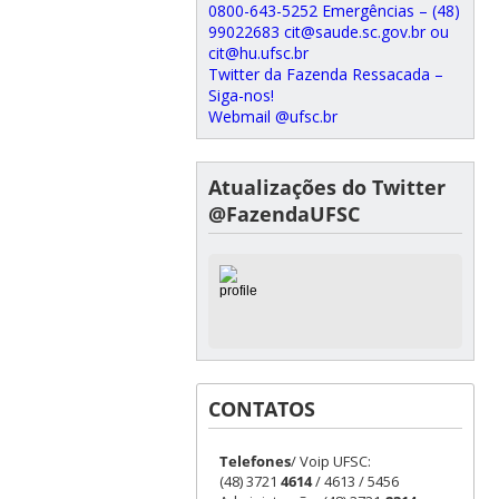
0800-643-5252 Emergências – (48)
99022683 cit@saude.sc.gov.br ou
cit@hu.ufsc.br
Twitter da Fazenda Ressacada –
Siga-nos!
Webmail @ufsc.br
Atualizações do Twitter
@FazendaUFSC
CONTATOS
Telefones
/ Voip UFSC:
(48) 3721
4614
/ 4613 / 5456