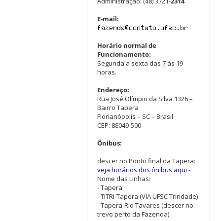
Administração: (48) 3721-
2314
E-mail:
Horário normal de
Funcionamento:
Segunda a sexta das 7 às 19
horas.
Endereço:
Rua José Olímpio da Silva 1326 –
Bairro Tapera
Florianópolis – SC – Brasil
CEP: 88049-500
Ônibus:
descer no Ponto final da Tapera:
veja horários dos ônibus aqui
-
Nome das Linhas:
- Tapera
- TITRI-Tapera (VIA UFSC Trindade)
- Tapera-Rio Tavares (descer no
trevo perto da Fazenda)