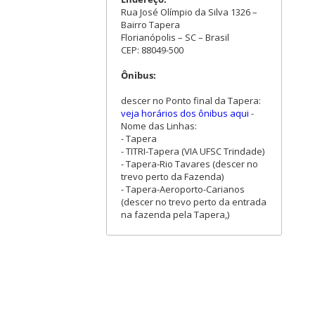
Rua José Olímpio da Silva 1326 –
Bairro Tapera
Florianópolis – SC – Brasil
CEP: 88049-500
Ônibus:
descer no Ponto final da Tapera:
veja horários dos ônibus aqui
-
Nome das Linhas:
- Tapera
- TITRI-Tapera (VIA UFSC Trindade)
- Tapera-Rio Tavares (descer no
trevo perto da Fazenda)
- Tapera-Aeroporto-Carianos
(descer no trevo perto da entrada
na fazenda pela Tapera,)