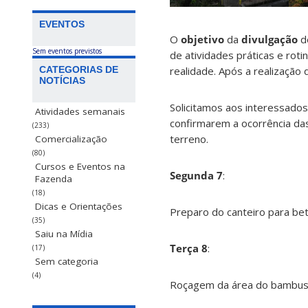
EVENTOS
O
objetivo
da
divulgação
d
Sem eventos previstos
de atividades práticas e ro
realidade. Após a realizaçã
CATEGORIAS DE
NOTÍCIAS
Solicitamos aos interessado
Atividades semanais
confirmarem a ocorrência das
(233)
terreno.
Comercialização
(80)
Cursos e Eventos na
Segunda 7
:
Fazenda
(18)
Dicas e Orientações
Preparo do canteiro para bete
(35)
Saiu na Mídia
Terça 8
:
(17)
Sem categoria
(4)
Roçagem da área do bambuseto