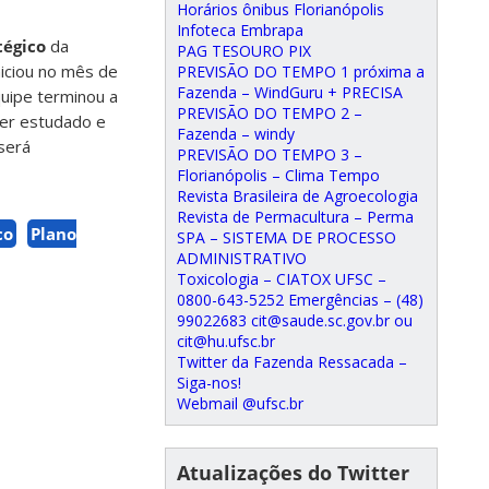
Horários ônibus Florianópolis
Infoteca Embrapa
tégico
da
PAG TESOURO PIX
niciou no mês de
PREVISÃO DO TEMPO 1 próxima a
Fazenda – WindGuru + PRECISA
quipe terminou a
PREVISÃO DO TEMPO 2 –
ser estudado e
Fazenda – windy
será
PREVISÃO DO TEMPO 3 –
Florianópolis – Clima Tempo
Revista Brasileira de Agroecologia
Revista de Permacultura – Perma
co
Plano
SPA – SISTEMA DE PROCESSO
ADMINISTRATIVO
Toxicologia – CIATOX UFSC –
0800-643-5252 Emergências – (48)
99022683 cit@saude.sc.gov.br ou
cit@hu.ufsc.br
Twitter da Fazenda Ressacada –
Siga-nos!
Webmail @ufsc.br
Atualizações do Twitter