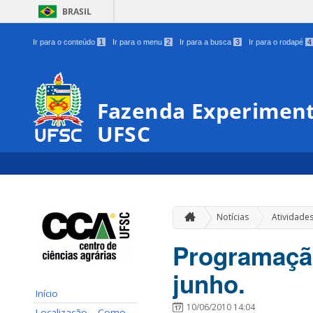
BRASIL
Ir para o conteúdo
1
Ir para o menu
2
Ir para a busca
3
Ir para o rodapé
4
Fazenda Experiment
UFSC
Notícias
Atividade
Programação
junho.
Início
10/06/2010 14:04
Localização – Como