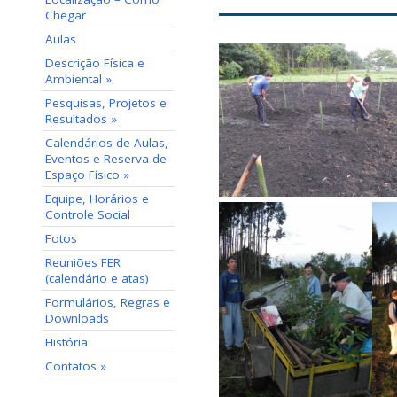
Chegar
Aulas
Descrição Física e
Ambiental »
Pesquisas, Projetos e
Resultados »
Calendários de Aulas,
Eventos e Reserva de
Espaço Físico »
Equipe, Horários e
Controle Social
Fotos
Reuniões FER
(calendário e atas)
Formulários, Regras e
Downloads
História
Contatos »