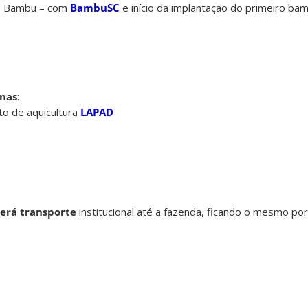
de Bambu – com
BambuSC
e início da implantação do primeiro ba
nas
:
to de aquicultura
LAPAD
o
erá transporte
institucional até a fazenda, ficando o mesmo po