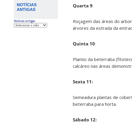
NOTÍCIAS
Quarta 9
:
ANTIGAS
Roçagem das áreas do arboret
Notícias antigas
árvores da estrada da entrad
Quinta 10
:
Plantio da beterraba (fitotec
calcáreo nas áreas demonstra
Sexta 11:
Semeadura plantas de cobert
beterraba para horta.
Sábado 12: