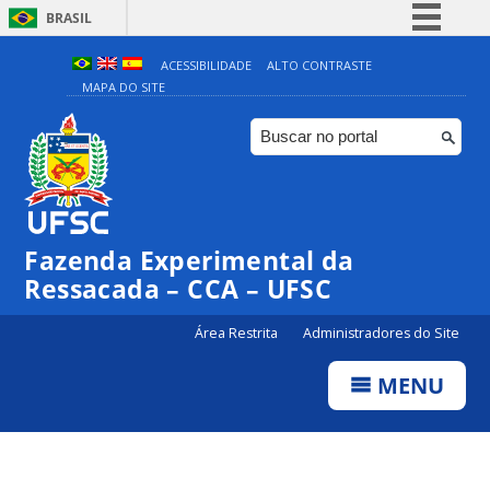
BRASIL
Simplifique!
ACESSIBILIDADE
ALTO CONTRASTE
MAPA DO SITE
Comunica BR
Participe
Acesso à informação
Legislação
Canais
Fazenda Experimental da
Ressacada – CCA – UFSC
Área Restrita
Administradores do Site
MENU