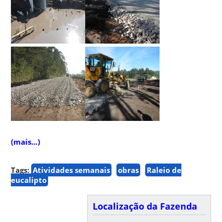
(mais…)
Tags:
Atividades semanais
obras
Raleio de
eucalipto
Localização da Fazenda