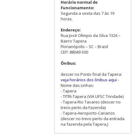
Horário normal de
Funcionamento:
Segunda a sexta das 7 às 19
horas.
Endereço:
Rua José Olímpio da Silva 1326 –
Bairro Tapera
Florianópolis – SC – Brasil
CEP: 88049-500
Ônibus:
descer no Ponto final da Tapera:
veja horários dos ônibus aqui
-
Nome das Linhas:
- Tapera
- TITRI-Tapera (VIA UFSC Trindade)
- Tapera-Rio Tavares (descer no
trevo perto da Fazenda)
- Tapera-Aeroporto-Carianos
(descer no trevo perto da entrada
na fazenda pela Tapera,)