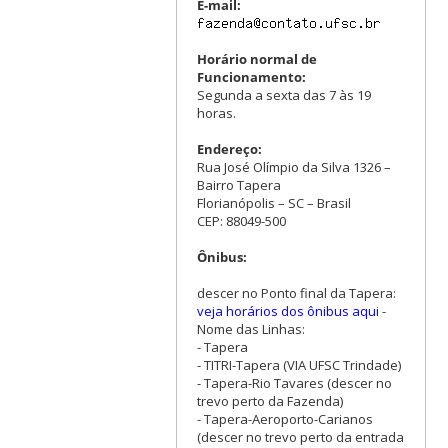
E-mail:
Horário normal de
Funcionamento:
Segunda a sexta das 7 às 19
horas.
Endereço:
Rua José Olímpio da Silva 1326 –
Bairro Tapera
Florianópolis – SC – Brasil
CEP: 88049-500
Ônibus:
descer no Ponto final da Tapera:
veja horários dos ônibus aqui
-
Nome das Linhas:
- Tapera
- TITRI-Tapera (VIA UFSC Trindade)
- Tapera-Rio Tavares (descer no
trevo perto da Fazenda)
- Tapera-Aeroporto-Carianos
(descer no trevo perto da entrada