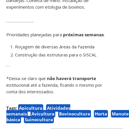
bandejas. Colheita de milho. Instalação de
experimentos com etologia de bovinos.
……………………..
Prioridades planejadas para
próximas semanas
:
Roçagem de diversas áreas da Fazenda
Construção das estruturas para o SISCAL
…
*Deixa-se claro que
não haverá transporte
institucional até a fazenda, ficando o mesmo por
conta dos interessados.
Tags:
Apicultura
Atividades
semanais
Avicultura
Bovinocultura
Horta
Manute
básica
Suinocultura