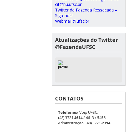
cit@hu.ufsc.br
Twitter da Fazenda Ressacada –
Siga-nos!
Webmail @ufsc.br
Atualizações do Twitter
@FazendaUFSC
CONTATOS
Telefones
/ Voip UFSC:
(48) 3721
4614
/ 4613 / 5456
Administração: (48) 3721-
2314