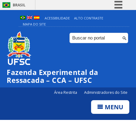
BRASIL
Simplifique!
ACESSIBILIDADE
ALTO CONTRASTE
MAPA DO SITE
Comunica BR
Participe
Acesso à informação
Legislação
Canais
Fazenda Experimental da
Ressacada – CCA – UFSC
Área Restrita
Administradores do Site
MENU