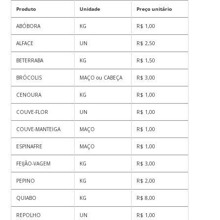
Produto
Unidade
Preço unitário
ABÓBORA
KG
R$ 1,00
ALFACE
UN
R$ 2,50
BETERRABA
KG
R$ 1,50
BRÓCOLIS
MAÇO ou CABEÇA
R$ 3,00
CENOURA
KG
R$ 1,00
COUVE-FLOR
UN
R$ 1,00
COUVE-MANTEIGA
MAÇO
R$ 1,00
ESPINAFRE
MAÇO
R$ 1,00
FEIJÃO-VAGEM
KG
R$ 3,00
PEPINO
KG
R$ 2,00
QUIABO
KG
R$ 8,00
REPOLHO
UN
R$ 1,00