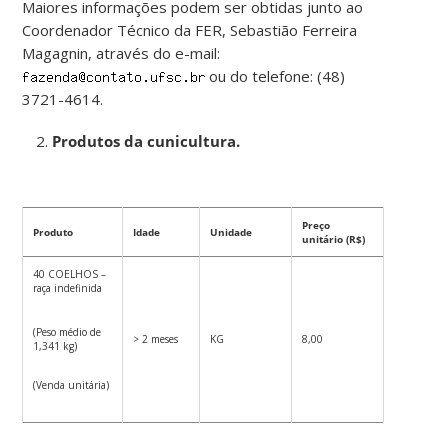
Maiores informações podem ser obtidas junto ao
Coordenador Técnico da FER, Sebastião Ferreira
Magagnin, através do e-mail:
ou do telefone: (48)
3721-4614.
Produtos da cunicultura.
Preço
Produto
Idade
Unidade
unitário (R$)
40 COELHOS –
raça indefinida
(Peso médio de
> 2 meses
KG
8,00
1,341 kg)
(Venda unitária)