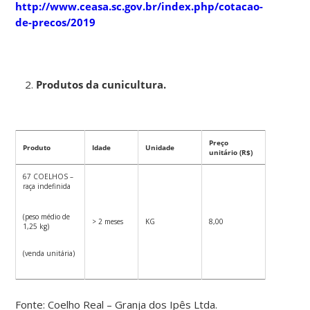
http://www.ceasa.sc.gov.br/index.php/cotacao-
de-precos/2019
Produtos da cunicultura.
Preço
Produto
Idade
Unidade
unitário (R$)
67 COELHOS –
raça indefinida
(peso médio de
> 2 meses
KG
8,00
1,25 kg)
(venda unitária)
Fonte: Coelho Real – Granja dos Ipês Ltda.