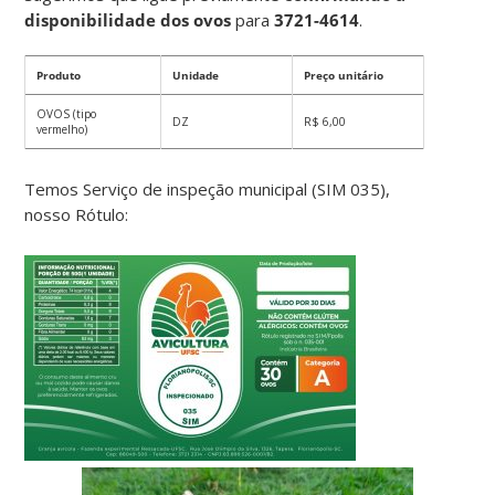
disponibilidade dos ovos
para
3721-4614
.
Produto
Unidade
Preço unitário
OVOS (tipo
DZ
R$ 6,00
vermelho)
Temos Serviço de inspeção municipal (SIM 035),
nosso Rótulo: