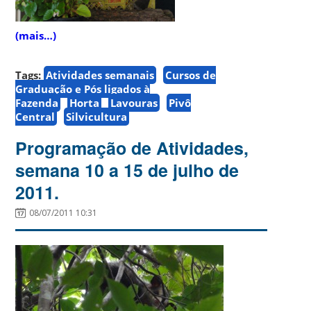
(mais…)
Tags:
Atividades semanais
Cursos de
Graduação e Pós ligados à
Fazenda
Horta
Lavouras
Pivô
Central
Silvicultura
Programação de Atividades,
semana 10 a 15 de julho de
2011.
08/07/2011 10:31