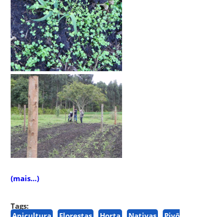
(mais…)
Tags:
Apicultura
Florestas
Horta
Nativas
Pivô