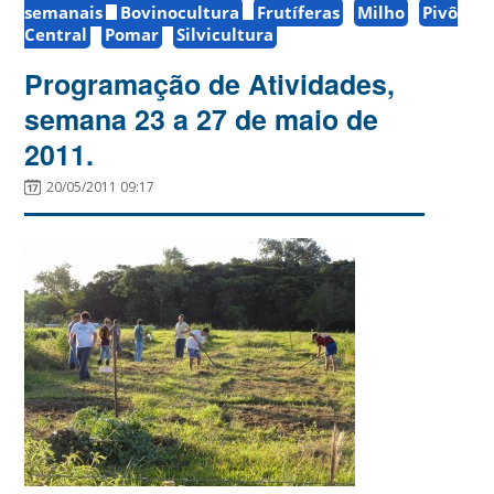
semanais
Bovinocultura
Frutíferas
Milho
Pivô
Central
Pomar
Silvicultura
Programação de Atividades,
semana 23 a 27 de maio de
2011.
20/05/2011 09:17