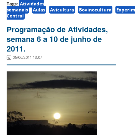
Tags:
Atividades
semanais
Aulas
Avicultura
Bovinocultura
Experim
Central
Programação de Atividades,
semana 6 a 10 de junho de
2011.
06/06/2011 13:07