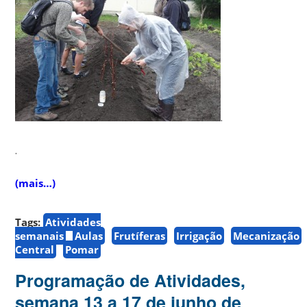
.
.
(mais…)
Tags:
Atividades
semanais
Aulas
Frutíferas
Irrigação
Mecanização
Central
Pomar
Programação de Atividades,
semana 13 a 17 de junho de