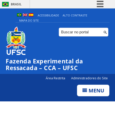
BRASIL
Simplifique!
ACESSIBILIDADE
ALTO CONTRASTE
MAPA DO SITE
Comunica BR
Participe
Acesso à informação
Legislação
Canais
Fazenda Experimental da
Ressacada – CCA – UFSC
Área Restrita
Administradores do Site
MENU