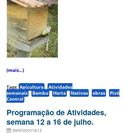
(mais…)
Tags:
Apicultura
Atividades
semanais
Bambu
Horta
Nativas
obras
Pivô
Central
Programação de Atividades,
semana 12 a 16 de julho.
09/07/2010 16:13