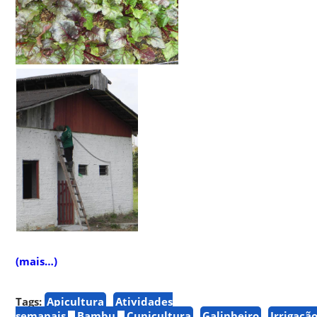
(mais…)
Tags:
Apicultura
Atividades
semanais
Bambu
Cunicultura
Galinheiro
Irrigaçã